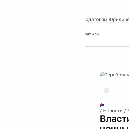
События
Контакты
О нас
Экскурсии
Silver Studio
Рекламодателям
Юридиче
Слушайте
App Store
Google Play
Telegram App
Серебряный
дождь
12+
Реклама
/
Новости
/
Власт
ночны