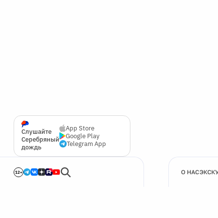
App Store
Слушайте
Google Play
Серебряный
Telegram App
дождь
О НАС
ЭКСК
12+