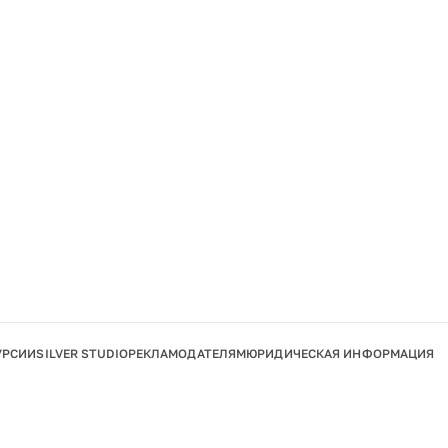
УРСИИ
SILVER STUDIO
РЕКЛАМОДАТЕЛЯМ
ЮРИДИЧЕСКАЯ ИНФОРМАЦИЯ