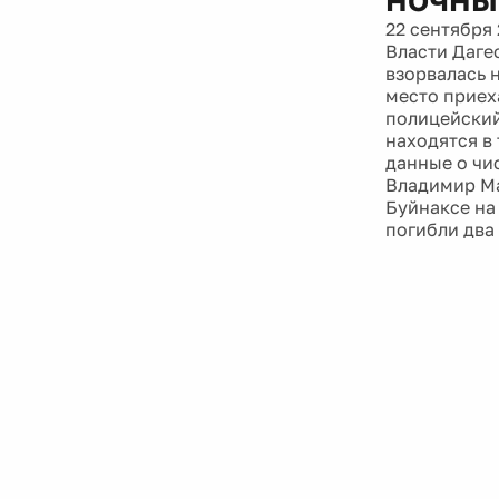
22 сентября 
Власти Даге
взорвалась н
место приех
полицейский
находятся в
данные о чи
Владимир Ма
Буйнаксе на
погибли два