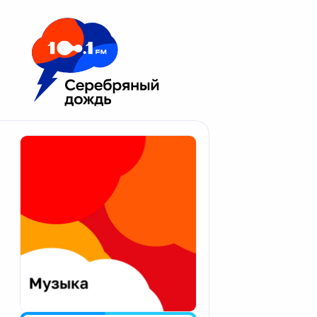
Москва 100.1 FM
Апатиты
Астрахань
Волгоград
Вологда
Екатеринбург
Иваново
Казань
Калининград
Калуга