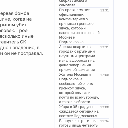
сверхзвукового
самолета
По-прежнему нет
12:31
первая бомба
официальных
шине, когда на
комментариев о
причинах громкого
зрывом убит
звука, который
ловек. Трое
слышали почти по всей
несколько иные
Москве и
тавитель СК
Подмосковью
Аренда квартир в
дно нападение, в
12:31
городах с крупными
м он не пострадал,
научными центрами
начала дорожать на
фоне завершения
приемной кампании
Жители Москвы и
12:08
Подмосковья
сообщают об очень
громком звуке,
который слышали
почти по всему городу,
а также в области
Жара в 35 градусов
12:08
ожидается сегодня на
востоке Подмосковья
Вернуться в регионы
11:36
готовы лишь четверть