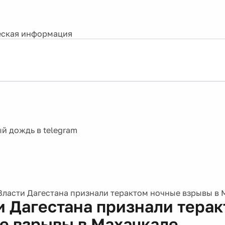
ская информация
Власти Дагестана признали терактом ночные взрывы в 
и Дагестана признали тера
е взрывы в Махачкале