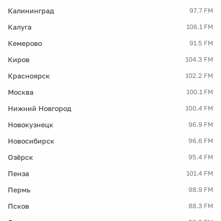
Калининград
97.7 FM
Калуга
106.1 FM
Кемерово
91.5 FM
Киров
104.3 FM
Красноярск
102.2 FM
Москва
100.1 FM
Нижний Новгород
100.4 FM
Новокузнецк
96.9 FM
Новосибирск
96.6 FM
Озёрск
95.4 FM
Пенза
101.4 FM
Пермь
98.9 FM
Псков
88.3 FM