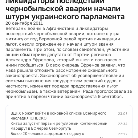
ликвидаторы последствий
чернобыльской аварии начали
штурм украинского парламента
20 сентября 2011
Ветераны войны в Афганистане и ликвидаторы
последствий чернобыльской аварии, которые с утра
митингуют под Верховной радой против ликвидации
льгот, снесли ограждение и начали штурм здания
парламента. При этом, по словам свидетелей, участники
акции обматерили депутата от Партии регионов
Александра Ефремова, который вышел и попытался с
ними пообщаться. В свою очередь Ефремов заявил, что
Рада решила отложить рассмотрение скандального
законопроекта. Законопроект об усовершенствовании
системы выполнения государством решений судов, в
частности, изменяет порядок предоставления льгот
чернобыльцам, а также ветеранам. Рада проголосовала за
принятие в первом чтении законопроекта 9 сентября.
ВДНХ может войти в основной список Всемирного
23:05
наследия ЮНЕСКО
Китай запустит первый регулярный контейнерный
22:34
маршрут в ЕС через Севморпуть
Более 20 человек задержаны по делу о
22:12