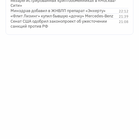
незарегистрированных криптообменниках в «Москва-
Сити»
Минздрав добавил в ЖНВЛП препарат «Энхерту»
22:12
«Флит Лизинг» купил бывшую «дочку» Mercedes-Benz
21:39
Сенат США одобрил законопроект об ужесточении
21:08
санкций против РФ