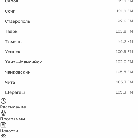
Саров
99.9 FM
Сочи
101.9 FM
Ставрополь
92.6 FM
Тверь
103.8 FM
Тюмень
91.2 FM
Усинск
100.9 FM
Ханты-Мансийск
102.0 FM
Чайковский
105.5 FM
Чита
105.7 FM
Шерегеш
105.3 FM
Расписание
Программы
Новости