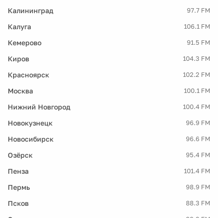
Калининград
97.7 FM
Калуга
106.1 FM
Кемерово
91.5 FM
Киров
104.3 FM
Красноярск
102.2 FM
Москва
100.1 FM
Нижний Новгород
100.4 FM
Новокузнецк
96.9 FM
Новосибирск
96.6 FM
Озёрск
95.4 FM
Пенза
101.4 FM
Пермь
98.9 FM
Псков
88.3 FM