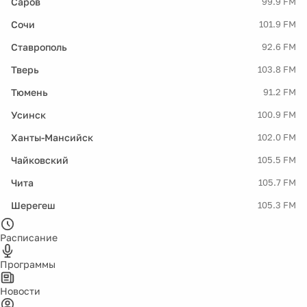
Саров
99.9 FM
Сочи
101.9 FM
Ставрополь
92.6 FM
Тверь
103.8 FM
Тюмень
91.2 FM
Усинск
100.9 FM
Ханты-Мансийск
102.0 FM
Чайковский
105.5 FM
Чита
105.7 FM
Шерегеш
105.3 FM
Расписание
Программы
Новости