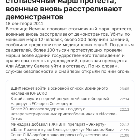
стотысячный марш протеста,
военные вновь расстреливают
демонстрантов
18 сентября 2011
В столице Йемена проходит стотысячный марш протеста,
военные вновь расстреливают демонстрантов. Убиты по
меньшей мере 12 человек, около 200 получили ранения,
сообщили представители медицинских служб. По данным
свидетелей, более 100 тысяч протестующих провели
марши возле зданий государственного телевидения и
правительственных учреждений, призывая президента
Али Абдаллу Салеха уйти в отставку. По их словам,
службы безопасности и снайперы открыли по ним огонь.
ВДНХ может войти в основной список Всемирного
23:05
наследия ЮНЕСКО
Китай запустит первый регулярный контейнерный
22:34
маршрут в ЕС через Севморпуть
Более 20 человек задержаны по делу о
22:12
незарегистрированных криптообменниках в «Москва-
Сити»
Минздрав добавил в ЖНВЛП препарат «Энхерту»
22:12
«Флит Лизинг» купил бывшую «дочку» Mercedes-Benz
21:39
Сенат США одобрил законопроект об ужесточении
21:08
санкций против РФ