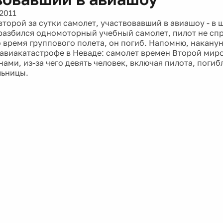
2011
второй за сутки самолет, участвовавший в авиашоу - в 
азбился одномоторный учебный самолет, пилот не спр
 время группового полета, он погиб. Напомню, наканун
 авиакатастрофе в Неваде: самолет времен Второй мир
ами, из-за чего девять человек, включая пилота, погибл
льницы.