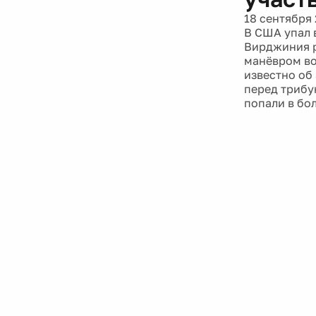
18 сентября 
В США упал 
Вирджиния р
манёвром во
известно об
перед трибун
попали в бо