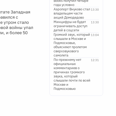
Books получил четыре
года условно
Аэропорт Внуково стал
13:30
штате Западная
владельцем части
авился с
акций Домодедово
е утром стало
Минцифры не будет
13:30
ограничивать доступ
овой войны упал
детей в соцсети
и, и более 50
Громкий звук, который
13:04
слышали в Москве и
Подмосковье,
объясняют пролетом
сверхзвукового
самолета
По-прежнему нет
12:31
официальных
комментариев о
причинах громкого
звука, который
слышали почти по всей
Москве и
Подмосковью