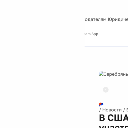
События
Контакты
О нас
Экскурсии
Silver Studio
Рекламодателям
Юридиче
Слушайте
App Store
Google Play
Telegram App
Серебряный
дождь
12+
Реклама
/
Новости
/
В США
участ