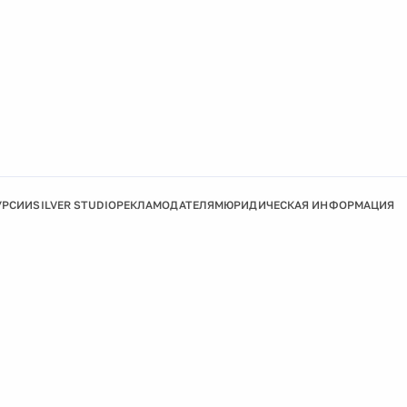
УРСИИ
SILVER STUDIO
РЕКЛАМОДАТЕЛЯМ
ЮРИДИЧЕСКАЯ ИНФОРМАЦИЯ