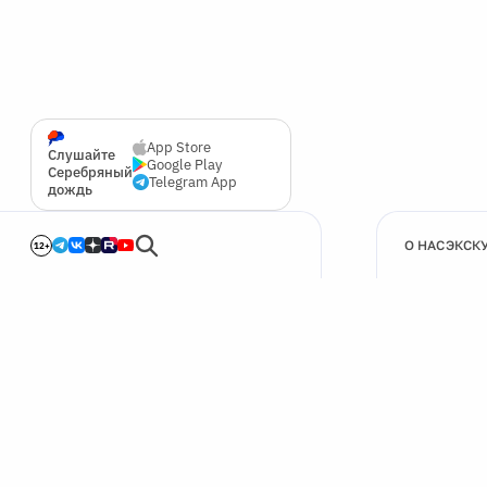
App Store
Слушайте
Google Play
Серебряный
Telegram App
дождь
О НАС
ЭКСК
12+