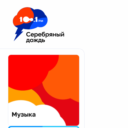
Москва 100.1 FM
Апатиты
Астрахань
Волгоград
Вологда
Екатеринбург
Иваново
Казань
Калининград
Калуга