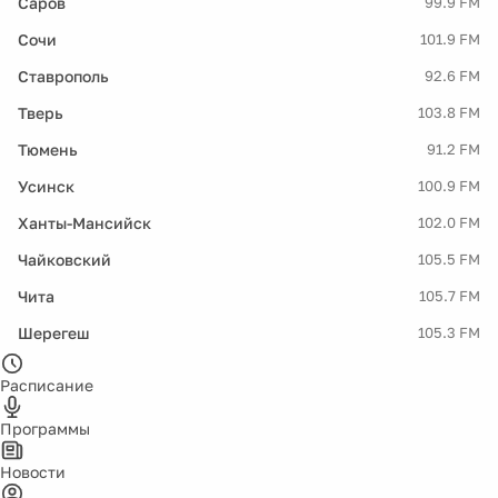
Саров
99.9 FM
Сочи
101.9 FM
Ставрополь
92.6 FM
Тверь
103.8 FM
Тюмень
91.2 FM
Усинск
100.9 FM
Ханты-Мансийск
102.0 FM
Чайковский
105.5 FM
Чита
105.7 FM
Шерегеш
105.3 FM
Расписание
Программы
Новости