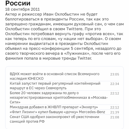
России
18 сентября 2011
Актер и режиссер Иван Охлобыстин не будет
баллотироваться в президенты России, так как это
запрещено гражданам, имеющим духовный сан, о чем сам
Охлобыстин сообщил в своем Twitterе. При это
Охлобыстин потребовал вернуть графу «против всех», так
как теперь по его словам, «у нации нет выбора». О своем
намерении выдвигаться в президенты Охлобыстин
объявил на пресс-конференции 5 сентября, незадолго до
своего творческого вечера в «Лужниках», после чего его
фамилия попала в мировые тренды Twitter.
ВДНХ может войти в основной список Всемирного
23:05
наследия ЮНЕСКО
Китай запустит первый регулярный контейнерный
22:34
маршрут в ЕС через Севморпуть
Более 20 человек задержаны по делу о
22:12
незарегистрированных криптообменниках в «Москва-
Сити»
Минздрав добавил в ЖНВЛП препарат «Энхерту»
22:12
«Флит Лизинг» купил бывшую «дочку» Mercedes-Benz
21:39
Сенат США одобрил законопроект об ужесточении
21:08
санкций против РФ