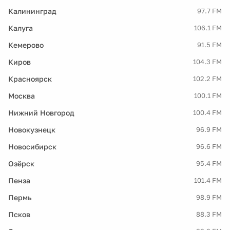
Калининград
97.7 FM
Калуга
106.1 FM
Кемерово
91.5 FM
Киров
104.3 FM
Красноярск
102.2 FM
Москва
100.1 FM
Нижний Новгород
100.4 FM
Новокузнецк
96.9 FM
Новосибирск
96.6 FM
Озёрск
95.4 FM
Пенза
101.4 FM
Пермь
98.9 FM
Псков
88.3 FM