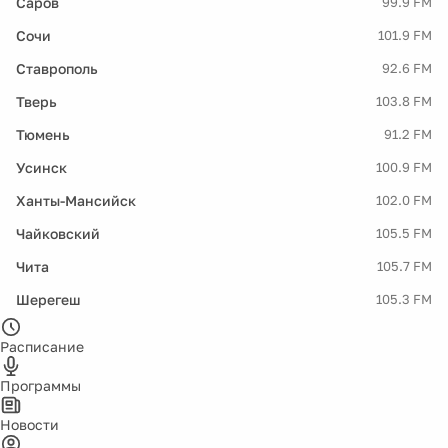
Саров
99.9 FM
Сочи
101.9 FM
Ставрополь
92.6 FM
Тверь
103.8 FM
Тюмень
91.2 FM
Усинск
100.9 FM
Ханты-Мансийск
102.0 FM
Чайковский
105.5 FM
Чита
105.7 FM
Шерегеш
105.3 FM
Расписание
Программы
Новости