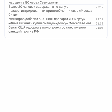
маршрут в ЕС через Севморпуть
Более 20 человек задержаны по делу о
22:12
незарегистрированных криптообменниках в «Москва-
Сити»
Минздрав добавил в ЖНВЛП препарат «Энхерту»
22:12
«Флит Лизинг» купил бывшую «дочку» Mercedes-Benz
21:39
Сенат США одобрил законопроект об ужесточении
21:08
санкций против РФ