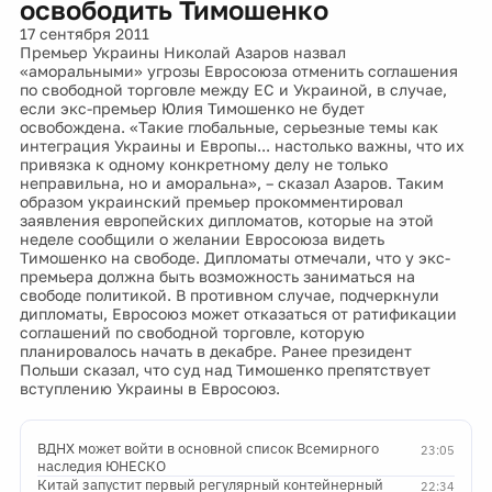
освободить Тимошенко
17 сентября 2011
Премьер Украины Николай Азаров назвал
«аморальными» угрозы Евросоюза отменить соглашения
по свободной торговле между ЕС и Украиной, в случае,
если экс-премьер Юлия Тимошенко не будет
освобождена. «Такие глобальные, серьезные темы как
интеграция Украины и Европы... настолько важны, что их
привязка к одному конкретному делу не только
неправильна, но и аморальна», – сказал Азаров. Таким
образом украинский премьер прокомментировал
заявления европейских дипломатов, которые на этой
неделе сообщили о желании Евросоюза видеть
Тимошенко на свободе. Дипломаты отмечали, что у экс-
премьера должна быть возможность заниматься на
свободе политикой. В противном случае, подчеркнули
дипломаты, Евросоюз может отказаться от ратификации
соглашений по свободной торговле, которую
планировалось начать в декабре. Ранее президент
Польши сказал, что суд над Тимошенко препятствует
вступлению Украины в Евросоюз.
ВДНХ может войти в основной список Всемирного
23:05
наследия ЮНЕСКО
Китай запустит первый регулярный контейнерный
22:34