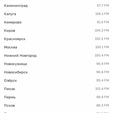
Калининград
97.7 FM
Калуга
106.1 FM
Кемерово
91.5 FM
Киров
104.3 FM
Красноярск
102.2 FM
Москва
100.1 FM
Нижний Новгород
100.4 FM
Новокузнецк
96.9 FM
Новосибирск
96.6 FM
Озёрск
95.4 FM
Пенза
101.4 FM
Пермь
98.9 FM
Псков
88.3 FM