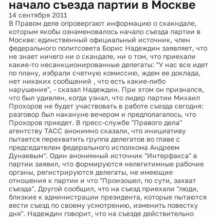
начало съезда партии в Москве
14 сентября 2011
В Правом деле опровергают информацию о скакндале,
которым якобы ознаменовалось начало съезда партии в
Москве: единственный официальный источник, член
федерального политсовета Борис Надеждин заявляет, что
не знает ничего ни о скандале, ни о том, что приехали
какие-то несанкционированные делегаты: "У нас все идет
по плану, избрали счетную комиссию, ждем ее доклада,
нет никаких сообщений , что есть какие-либо
нарушения", - сказал Надеждин. При этом он признался,
что был удивлен, когда узнал, что лидер партии Михаил
Прохоров не будет участвовать в работе съезда сегодня:
разговор был накануне вечером и предполагалось, что
Прохоров приедет. В пресс-службе "Правого дела"
агентству ТАСС анонимно сказали, что инициативу
пытается перехватить группа делегатов во главе с
председателем федерального исполкома Андреем
Дунаевым". Один анонимный источник "Интерфакса" в
партии заявил, что формируются нелегитимные рабочие
органы, регистрируются делегаты, не имеющие
отношения к партии и что "Произошел, по сути, захват
съезда". Другой сообщил, что на съезд приехали "люди,
близкие к администрации президента, которые пытаются
вести съезд по своему усмотрению, изменить повестку
дня". Надеждин говорит, что на съезде действительно