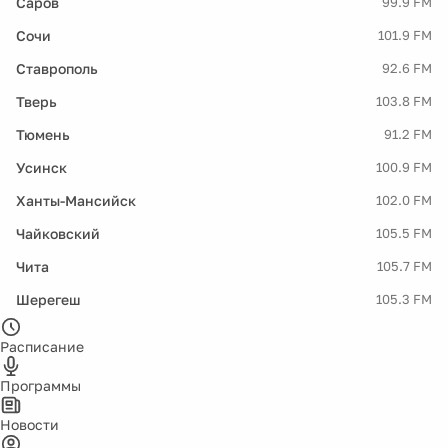
Саров
99.9 FM
Сочи
101.9 FM
Ставрополь
92.6 FM
Тверь
103.8 FM
Тюмень
91.2 FM
Усинск
100.9 FM
Ханты-Мансийск
102.0 FM
Чайковский
105.5 FM
Чита
105.7 FM
Шерегеш
105.3 FM
Расписание
Программы
Новости