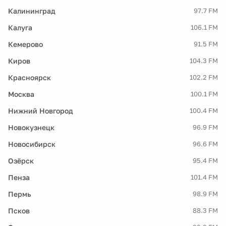
Калининград
97.7 FM
Калуга
106.1 FM
Кемерово
91.5 FM
Киров
104.3 FM
Красноярск
102.2 FM
Москва
100.1 FM
Нижний Новгород
100.4 FM
Новокузнецк
96.9 FM
Новосибирск
96.6 FM
Озёрск
95.4 FM
Пенза
101.4 FM
Пермь
98.9 FM
Псков
88.3 FM