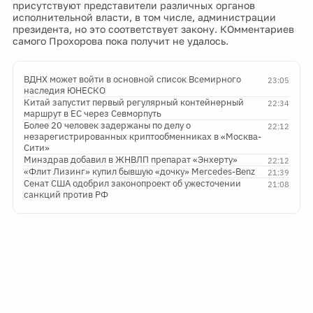
присутствуют представители различных органов
исполнительной власти, в том числе, администрации
президента, но это соответствует закону. КОмментариев
самого Прохорова пока получит не удалось.
ВДНХ может войти в основной список Всемирного
23:05
наследия ЮНЕСКО
Китай запустит первый регулярный контейнерный
22:34
маршрут в ЕС через Севморпуть
Более 20 человек задержаны по делу о
22:12
незарегистрированных криптообменниках в «Москва-
Сити»
Минздрав добавил в ЖНВЛП препарат «Энхерту»
22:12
«Флит Лизинг» купил бывшую «дочку» Mercedes-Benz
21:39
Сенат США одобрил законопроект об ужесточении
21:08
санкций против РФ