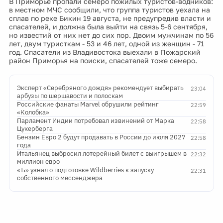
В Приморье пропали семеро пожилых туристов-водников:
в местном МЧС сообщили, что группа туристов уехала на
сплав по реке Бикин 19 августа, не предупредив власти и
спасателей, и должна была выйти на связь 5-6 сентября,
но известий от них нет до сих пор. Двоим мужчинам по 56
лет, двум туристкам - 53 и 46 лет, одной из женщин - 71
год. Спасатели из Владивостока выехали в Пожарский
район Приморья на поиски, спасателей тоже семеро.
Эксперт «Серебряного дождя» рекомендует выбирать
23:04
арбузы по шершавости и полоскам
Российские фанаты Marvel обрушили рейтинг
22:59
«Колобка»
Парламент Индии потребовал извинений от Марка
22:58
Цукерберга
Бензин Евро 2 будут продавать в России до июля 2027
22:58
года
Итальянец выбросил лотерейный билет с выигрышем в
22:32
миллион евро
«Ъ» узнал о подготовке Wildberries к запуску
22:31
собственного мессенджера