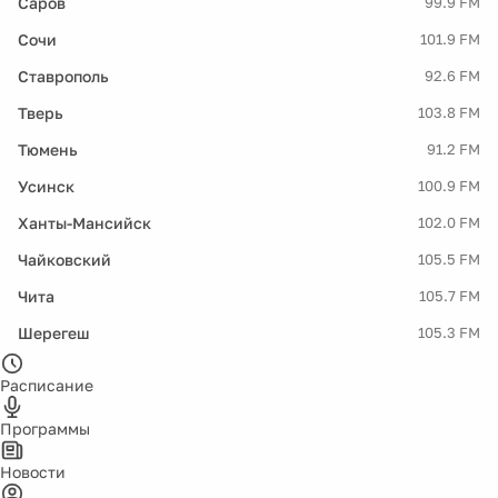
Саров
99.9 FM
Сочи
101.9 FM
Ставрополь
92.6 FM
Тверь
103.8 FM
Тюмень
91.2 FM
Усинск
100.9 FM
Ханты-Мансийск
102.0 FM
Чайковский
105.5 FM
Чита
105.7 FM
Шерегеш
105.3 FM
Расписание
Программы
Новости