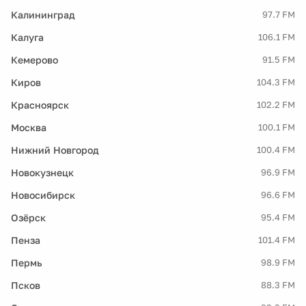
Калининград
97.7 FM
Калуга
106.1 FM
Кемерово
91.5 FM
Киров
104.3 FM
Красноярск
102.2 FM
Москва
100.1 FM
Нижний Новгород
100.4 FM
Новокузнецк
96.9 FM
Новосибирск
96.6 FM
Озёрск
95.4 FM
Пенза
101.4 FM
Пермь
98.9 FM
Псков
88.3 FM