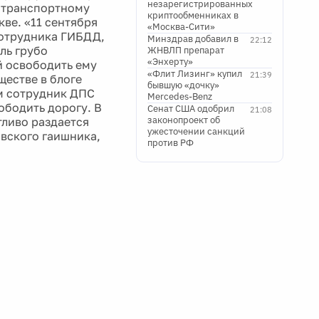
незарегистрированных
у транспортному
криптообменниках в
ве. «11 сентября
«Москва-Сити»
сотрудника ГИБДД,
Минздрав добавил в
22:12
ль грубо
ЖНВЛП препарат
«Энхерту»
й освободить ему
«Флит Лизинг» купил
21:39
ществе в блоге
бывшую «дочку»
м сотрудник ДПС
Mercedes-Benz
ободить дорогу. В
Сенат США одобрил
21:08
законопроект об
тливо раздается
ужесточении санкций
вского гаишника,
против РФ