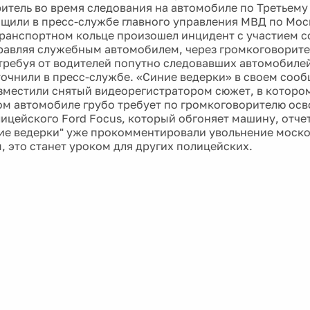
итель во время следования на автомобиле по Третьем
бщили в пресс-службе главного управления МВД по Моск
транспортном кольце произошел инцидент с участием 
равляя служебным автомобилем, через громкоговорите
требуя от водителей попутно следовавших автомобиле
уточнили в пресс-службе. «Синие ведерки» в своем сооб
зместили снятый видеорегистратором сюжет, в которо
ом автомобиле грубо требует по громкоговорителю осв
лицейского Ford Focus, который обгоняет машину, отче
ние ведерки" уже прокомментировали увольнение моско
, это станет уроком для других полицейских.