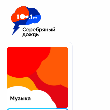
Москва 100.1 FM
Апатиты
Астрахань
Волгоград
Вологда
Екатеринбург
Иваново
Казань
Калининград
Калуга