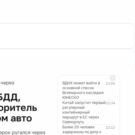
 через
ВДНХ может войти в
23:05
основной список
Всемирного наследия
БДД,
ЮНЕСКО
Китай запустит первый
22:34
оритель
регулярный
контейнерный
м авто
маршрут в ЕС через
Севморпуть
Более 20 человек
22:12
рок ругался через
задержаны по делу о