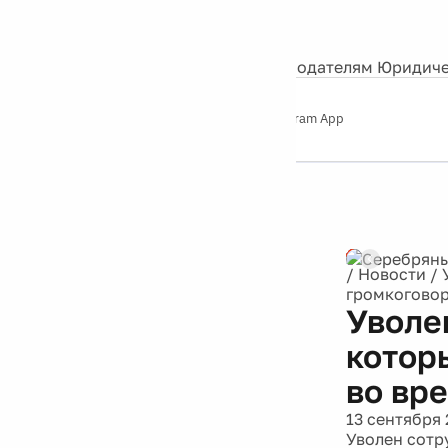
События
Контакты
О нас
Экскурсии
Silver Studio
Рекламодателям
Юридиче
Слушайте
App Store
Google Play
Telegram App
Серебряный
дождь
12+
Реклама
/
Новости
/
громкоговор
Уволе
котор
во вр
13 сентября 
Уволен сотр