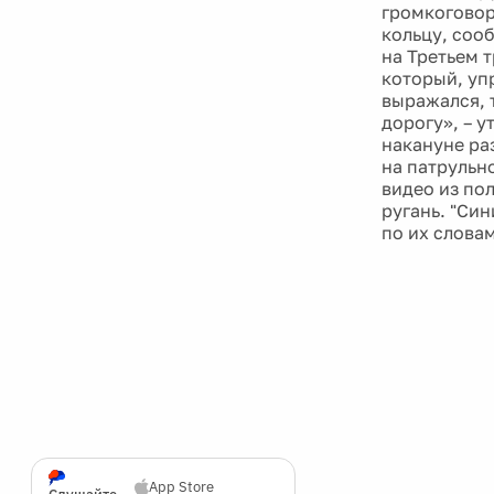
громкоговор
кольцу, соо
на Третьем 
который, уп
выражался, 
дорогу», – 
накануне ра
на патрульн
видео из по
ругань. "Си
по их словам
App Store