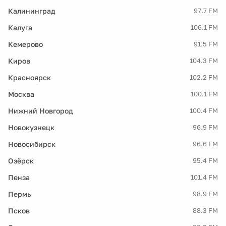
Калининград
97.7 FM
Калуга
106.1 FM
Кемерово
91.5 FM
Киров
104.3 FM
Красноярск
102.2 FM
Москва
100.1 FM
Нижний Новгород
100.4 FM
Новокузнецк
96.9 FM
Новосибирск
96.6 FM
Озёрск
95.4 FM
Пенза
101.4 FM
Пермь
98.9 FM
Псков
88.3 FM