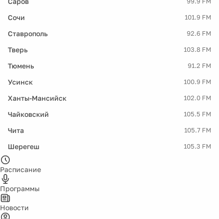
Саров
99.9 FM
Сочи
101.9 FM
Ставрополь
92.6 FM
Тверь
103.8 FM
Тюмень
91.2 FM
Усинск
100.9 FM
Ханты-Мансийск
102.0 FM
Чайковский
105.5 FM
Чита
105.7 FM
Шерегеш
105.3 FM
Расписание
Программы
Новости