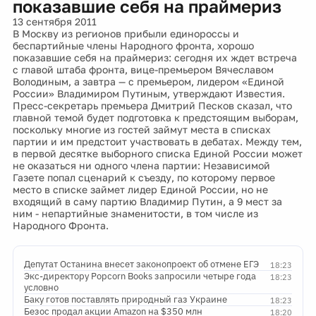
показавшие себя на праймериз
13 сентября 2011
В Москву из регионов прибыли единороссы и
беспартийные члены Народного фронта, хорошо
показавшие себя на праймериз: сегодня их ждет встреча
с главой штаба фронта, вице-премьером Вячеславом
Володиным, а завтра — с премьером, лидером «Единой
России» Владимиром Путиным, утверждают Известия.
Пресс-секретарь премьера Дмитрий Песков сказал, что
главной темой будет подготовка к предстоящим выборам,
поскольку многие из гостей займут места в списках
партии и им предстоит участвовать в дебатах. Между тем,
в первой десятке выборного списка Единой России может
не оказаться ни одного члена партии: Независимой
Газете попал сценарий к съезду, по которому первое
место в списке займет лидер Единой России, но не
входящий в саму партию Владимир Путин, а 9 мест за
ним - непартийные знаменитости, в том числе из
Народного Фронта.
Депутат Останина внесет законопроект об отмене ЕГЭ
18:23
Экс-директору Popcorn Books запросили четыре года
18:23
условно
Баку готов поставлять природный газ Украине
18:23
Безос продал акции Amazon на $350 млн
18:20