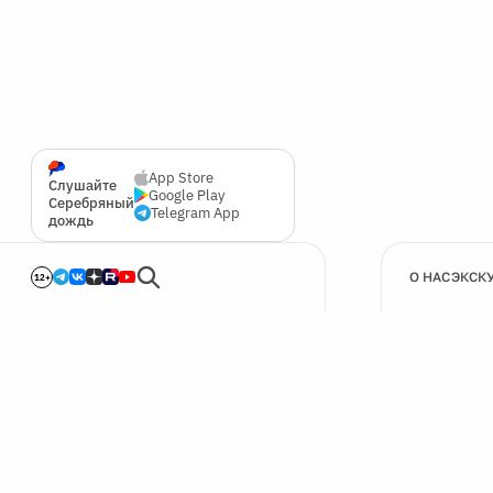
App Store
Слушайте
Google Play
Серебряный
Telegram App
дождь
О НАС
ЭКСК
12+