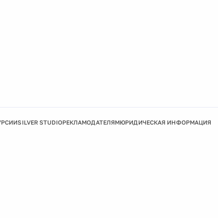
УРСИИ
SILVER STUDIO
РЕКЛАМОДАТЕЛЯМ
ЮРИДИЧЕСКАЯ ИНФОРМАЦИЯ