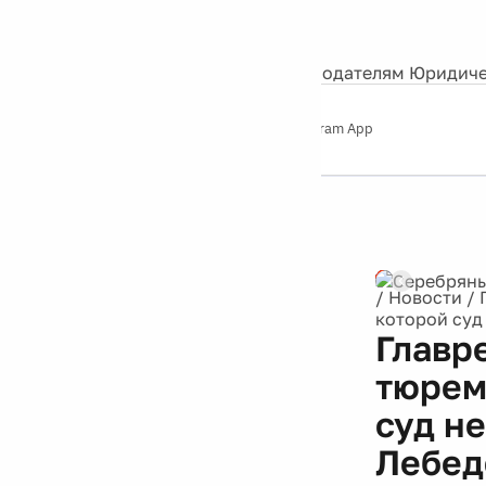
События
Контакты
О нас
Экскурсии
Silver Studio
Рекламодателям
Юридиче
Слушайте
App Store
Google Play
Telegram App
Серебряный
дождь
12+
/
Новости
/
которой суд
Главр
тюрем
суд н
Лебед