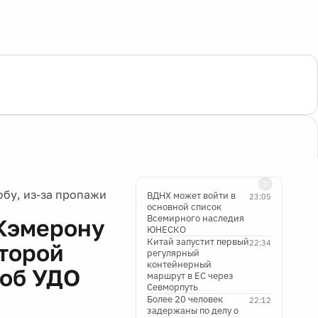
бу, из-за пропажи
ВДНХ может войти в
23:05
основной список
Всемирного наследия
 Кэмерону
ЮНЕСКО
Китай запустит первый
22:34
оторой
регулярный
контейнерный
 об УДО
маршрут в ЕС через
Севморпуть
Более 20 человек
22:12
задержаны по делу о