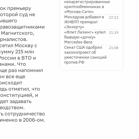
незарегистрированных
криптообменниках в
рок премьеру
«Москва-Сити»
оторой суд не
Минздрав добавил в
22:12
ывшего
ЖНВЛП препарат
правозащитниками
«Энхерту»
«Флит Лизинг» купил
 Магнитского,
21:39
бывшую «дочку»
урналистов.
Mercedes-Benz
сетил Москву с
Сенат США одобрил
21:08
сумму 215 млн
законопроект об
России в ВТО и
ужесточении санкций
против РФ
анами. Что
еще раз напомнил
он все еще
роисходит
едь отметил, что
онституцией, и
дет задавать
водством.
ть сотрудничество
иненко в 2006-ом.