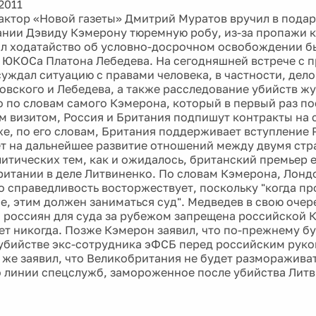
2011
актор «Новой газеты» Дмитрий Муратов вручил в пода
нии Дэвиду Кэмерону тюремную робу, из-за пропажи к
л ходатайство об условно-досрочном освобождении б
 ЮКОСа Платона Лебедева. На сегодняшней встрече с 
уждал ситуацию с правами человека, в частности, дело
овского и Лебедева, а также расследование убийств ж
о по словам самого Кэмерона, который в первый раз по
 визитом, Россия и Британия подпишут контракты на 
же, по его словам, Британия поддерживает вступление 
т на дальнейшее развитие отношений между двумя стр
литических тем, как и ожидалось, британский премьер 
ритании в деле Литвиненко. По словам Кэмерона, Лонд
то справедливость восторжествует, поскольку "когда п
е, этим должен заниматься суд". Медведев в свою очер
 россиян для суда за рубежом запрещена российской К
дет никогда. Позже Кэмерон заявил, что по-прежнему бу
убийстве экс-сотрудника эФСБ перед российским руко
 же заявил, что Великобритания не будет разморажива
о линии спецслужб, замороженное после убийства Литв