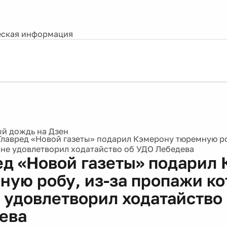
ская информация
Главред «Новой газеты» подарил Кэмерону тюремную ро
 не удовлетворил ходатайство об УДО Лебедева
ед «Новой газеты» подарил
ную робу, из-за пропажи к
е удовлетворил ходатайство
ева