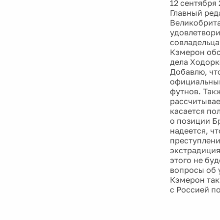
12 сентября 
Главный ред
Великобрита
удовлетвори
совладельца
Кэмерон обс
дела Ходорк
Добавлю, чт
официальным
футнов. Так
рассчитывае
касается по
о позиции Б
надеется, ч
преступлени
экстрадиция
этого не бу
вопросы об 
Кэмерон так
с Россией п