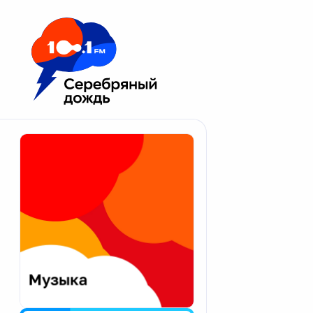
Москва 100.1 FM
Апатиты
Астрахань
Волгоград
Вологда
Екатеринбург
Иваново
Казань
Калининград
Калуга