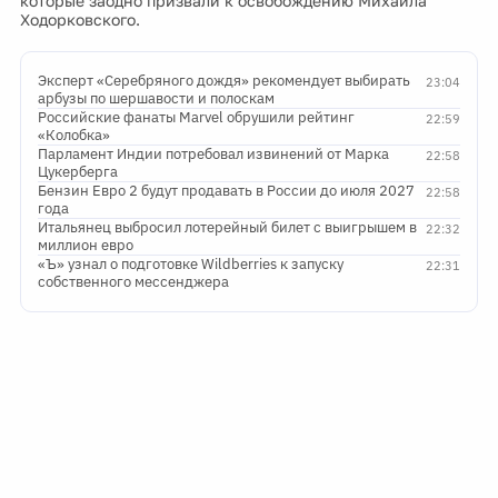
которые заодно призвали к освобождению Михаила
Ходорковского.
Эксперт «Серебряного дождя» рекомендует выбирать
23:04
арбузы по шершавости и полоскам
Российские фанаты Marvel обрушили рейтинг
22:59
«Колобка»
Парламент Индии потребовал извинений от Марка
22:58
Цукерберга
Бензин Евро 2 будут продавать в России до июля 2027
22:58
года
Итальянец выбросил лотерейный билет с выигрышем в
22:32
миллион евро
«Ъ» узнал о подготовке Wildberries к запуску
22:31
собственного мессенджера