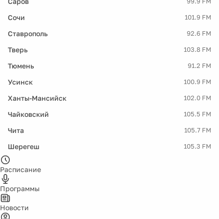
Саров
99.9 FM
Сочи
101.9 FM
Ставрополь
92.6 FM
Тверь
103.8 FM
Тюмень
91.2 FM
Усинск
100.9 FM
Ханты-Мансийск
102.0 FM
Чайковский
105.5 FM
Чита
105.7 FM
Шерегеш
105.3 FM
Расписание
Программы
Новости