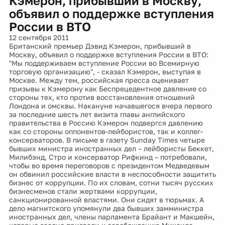
Кэмерон, прибывший в Москву,
объявил о поддержке вступления
России в ВТО
12 сентября 2011
Британский премьер Дэвид Кэмерон, прибывший в
Москву, объявил о поддержке вступления России в ВТО:
"Мы поддерживаем вступление России во Всемирную
торговую организацию", - сказал Кэмерон, выступая в
Москве. Между тем, российская пресса оценивает
призывы к Кэмерону как Беспрецедентное давление со
стороны тех, кто против восстановления отношений
Лондона и омсквы. Накануне начавшегося вчера первого
за последние шесть лет визита главы английского
правительства в Россию Кэмерон подвергся давлению
как со стороны оппонентов-лейбористов, так и коллег-
консерваторов. В письме в газету Sunday Times четыре
бывших министра иностранных дел – лейбористы Беккет,
Милибэнд, Стро и консерватор Рифкинд – потребовали,
чтобы во время переговоров с президентом Медведевым
он обвинил российские власти в неспособности защитить
бизнес от коррупции. По их словам, сотни тысяч русских
бизнесменов стали жертвами коррупции,
санкционированной властями. Они сидят в тюрьмах. А
дело магнитского упомянули два бывших замминистра
иностранных дел, члены парламента Брайант и Макшейн,