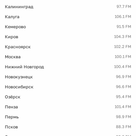
Калининград
97.7 FM
Калуга
106.1 FM
Кемерово
91.5 FM
Киров
104.3 FM
Красноярск
102.2 FM
Москва
100.1 FM
Нижний Новгород
100.4 FM
Новокузнецк
96.9 FM
Новосибирск
96.6 FM
Озёрск
95.4 FM
Пенза
101.4 FM
Пермь
98.9 FM
Псков
88.3 FM