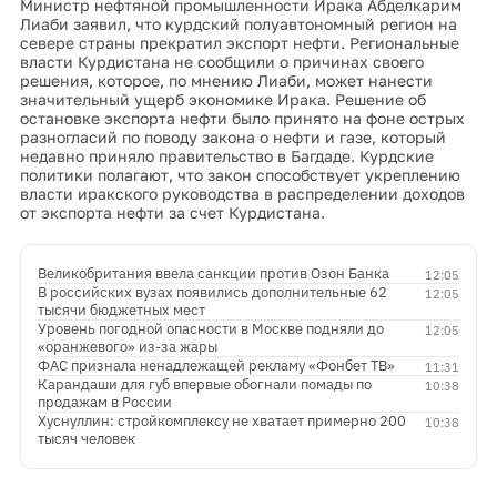
Министр нефтяной промышленности Ирака Абделкарим
Лиаби заявил, что курдский полуавтономный регион на
севере страны прекратил экспорт нефти. Региональные
власти Курдистана не сообщили о причинах своего
решения, которое, по мнению Лиаби, может нанести
значительный ущерб экономике Ирака. Решение об
остановке экспорта нефти было принято на фоне острых
разногласий по поводу закона о нефти и газе, который
недавно приняло правительство в Багдаде. Курдские
политики полагают, что закон способствует укреплению
власти иракского руководства в распределении доходов
от экспорта нефти за счет Курдистана.
Великобритания ввела санкции против Озон Банка
12:05
В российских вузах появились дополнительные 62
12:05
тысячи бюджетных мест
Уровень погодной опасности в Москве подняли до
12:05
«оранжевого» из-за жары
ФАС признала ненадлежащей рекламу «Фонбет ТВ»
11:31
Карандаши для губ впервые обогнали помады по
10:38
продажам в России
Хуснуллин: стройкомплексу не хватает примерно 200
10:38
тысяч человек