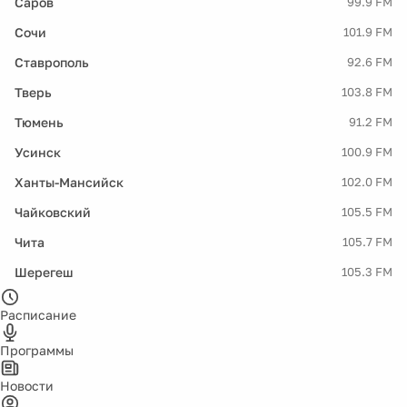
Саров
99.9 FM
Сочи
101.9 FM
Ставрополь
92.6 FM
Тверь
103.8 FM
Тюмень
91.2 FM
Усинск
100.9 FM
Ханты-Мансийск
102.0 FM
Чайковский
105.5 FM
Чита
105.7 FM
Шерегеш
105.3 FM
Расписание
Программы
Новости