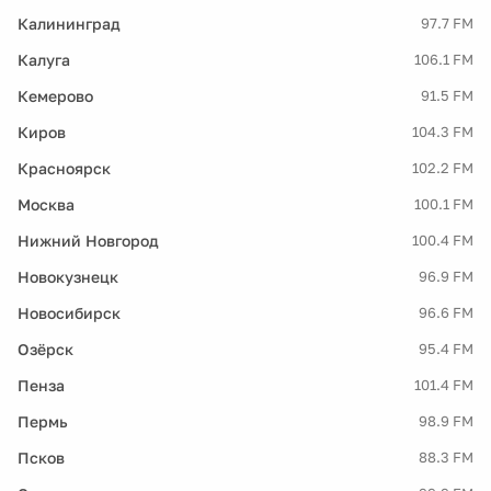
Калининград
97.7 FM
Калуга
106.1 FM
Кемерово
91.5 FM
Киров
104.3 FM
Красноярск
102.2 FM
Москва
100.1 FM
Нижний Новгород
100.4 FM
Новокузнецк
96.9 FM
Новосибирск
96.6 FM
Озёрск
95.4 FM
Пенза
101.4 FM
Пермь
98.9 FM
Псков
88.3 FM