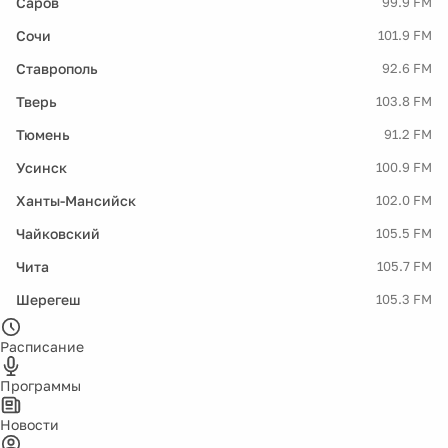
Саров
99.9 FM
Сочи
101.9 FM
Ставрополь
92.6 FM
Тверь
103.8 FM
Тюмень
91.2 FM
Усинск
100.9 FM
Ханты-Мансийск
102.0 FM
Чайковский
105.5 FM
Чита
105.7 FM
Шерегеш
105.3 FM
Расписание
Программы
Новости