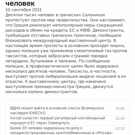
человек
10 сентября 2011
Десятки тысяч человек в греческих Салониках
протестуют против мер правительства. Они настаивают,
что Греция реализует непопулярные меры сокращений
расходов в обмен на кредиты ЕС и МВФ. Демонстранты,
требующие отставки греческих политиков, пообещали
блокировать международный выставочный центр. В
настоящее время протесты в основном проходят мирно,
однако полиция уже применяла слезоточивый газ против
таксистов, которые забросали стражей порядка
петардами, бутылками и палками. По сообщению
полиции, в профилактических целях было задержано
несколько десятков человек. Таксисты, в частности,
выступают против либерализации выдачи лицензий в их
отрасли. К выставочному центру, где намечено
выступление премьер-министра Греции, движутся
несколько колонн демонстрантов.
ВДНХ может войти в основной список Всемирного
23:05
наследия ЮНЕСКО
Китай запустит первый регулярный контейнерный
22:34
маршрут в ЕС через Севморпуть
Более 20 человек задержаны по делу о
22:12
незарегистрированных криптообменниках в «Москва-