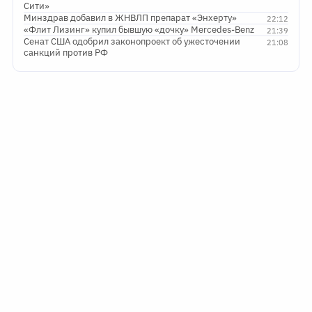
Сити»
Минздрав добавил в ЖНВЛП препарат «Энхерту»
22:12
«Флит Лизинг» купил бывшую «дочку» Mercedes-Benz
21:39
Сенат США одобрил законопроект об ужесточении
21:08
санкций против РФ