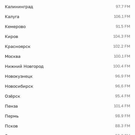
Калининград
97.7 FM
Калуга
106.1 FM
Кемерово
91.5 FM
Киров
104.3 FM
Красноярск
102.2 FM
Москва
100.1 FM
Нижний Новгород
100.4 FM
Новокузнецк
96.9 FM
Новосибирск
96.6 FM
Озёрск
95.4 FM
Пенза
101.4 FM
Пермь
98.9 FM
Псков
88.3 FM