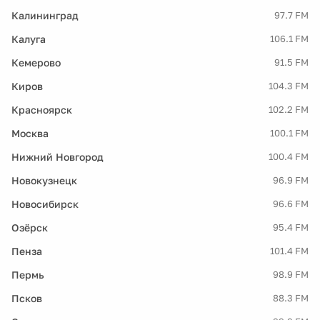
Калининград
97.7 FM
Калуга
106.1 FM
Кемерово
91.5 FM
Киров
104.3 FM
Красноярск
102.2 FM
Москва
100.1 FM
Нижний Новгород
100.4 FM
Новокузнецк
96.9 FM
Новосибирск
96.6 FM
Озёрск
95.4 FM
Пенза
101.4 FM
Пермь
98.9 FM
Псков
88.3 FM