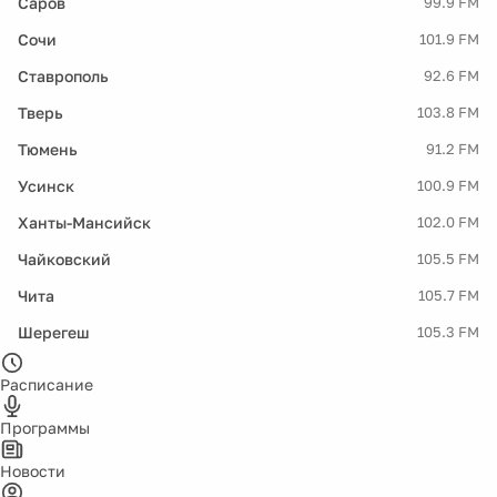
Саров
99.9 FM
Сочи
101.9 FM
Ставрополь
92.6 FM
Тверь
103.8 FM
Тюмень
91.2 FM
Усинск
100.9 FM
Ханты-Мансийск
102.0 FM
Чайковский
105.5 FM
Чита
105.7 FM
Шерегеш
105.3 FM
Расписание
Программы
Новости