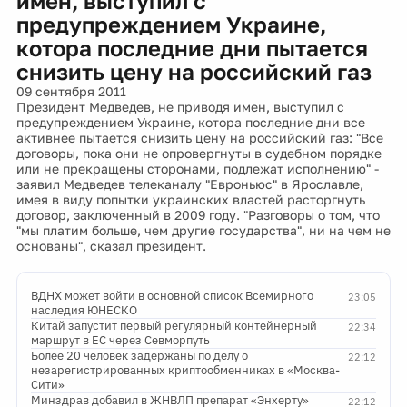
имен, выступил с
предупреждением Украине,
котора последние дни пытается
снизить цену на российский газ
09 сентября 2011
Президент Медведев, не приводя имен, выступил с
предупреждением Украине, котора последние дни все
активнее пытается снизить цену на российский газ: "Все
договоры, пока они не опровергнуты в судебном порядке
или не прекращены сторонами, подлежат исполнению" -
заявил Медведев телеканалу "Евроньюс" в Ярославле,
имея в виду попытки украинских властей расторгнуть
договор, заключенный в 2009 году. "Разговоры о том, что
"мы платим больше, чем другие государства", ни на чем не
основаны", сказал президент.
ВДНХ может войти в основной список Всемирного
23:05
наследия ЮНЕСКО
Китай запустит первый регулярный контейнерный
22:34
маршрут в ЕС через Севморпуть
Более 20 человек задержаны по делу о
22:12
незарегистрированных криптообменниках в «Москва-
Сити»
Минздрав добавил в ЖНВЛП препарат «Энхерту»
22:12