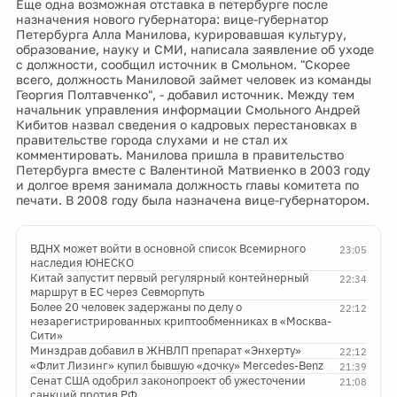
Еще одна возможная отставка в петербурге после
назначения нового губернатора: вице-губернатор
Петербурга Алла Манилова, курировавшая культуру,
образование, науку и СМИ, написала заявление об уходе
с должности, сообщил источник в Смольном. "Скорее
всего, должность Маниловой займет человек из команды
Георгия Полтавченко", - добавил источник. Между тем
начальник управления информации Смольного Андрей
Кибитов назвал сведения о кадровых перестановках в
правительстве города слухами и не стал их
комментировать. Манилова пришла в правительство
Петербурга вместе с Валентиной Матвиенко в 2003 году
и долгое время занимала должность главы комитета по
печати. В 2008 году была назначена вице-губернатором.
ВДНХ может войти в основной список Всемирного
23:05
наследия ЮНЕСКО
Китай запустит первый регулярный контейнерный
22:34
маршрут в ЕС через Севморпуть
Более 20 человек задержаны по делу о
22:12
незарегистрированных криптообменниках в «Москва-
Сити»
Минздрав добавил в ЖНВЛП препарат «Энхерту»
22:12
«Флит Лизинг» купил бывшую «дочку» Mercedes-Benz
21:39
Сенат США одобрил законопроект об ужесточении
21:08
санкций против РФ