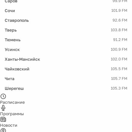
Саров
99.9 FM
Сочи
101.9 FM
Ставрополь
92.6 FM
Тверь
103.8 FM
Тюмень
91.2 FM
Усинск
100.9 FM
Ханты-Мансийск
102.0 FM
Чайковский
105.5 FM
Чита
105.7 FM
Шерегеш
105.3 FM
Расписание
Программы
Новости