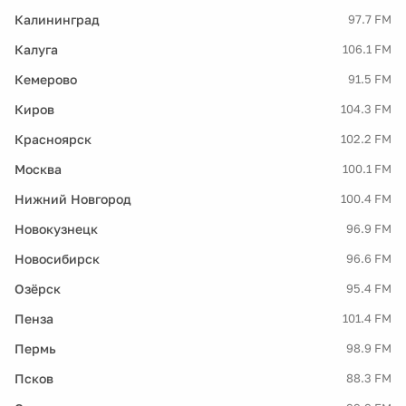
Калининград
97.7 FM
Калуга
106.1 FM
Кемерово
91.5 FM
Киров
104.3 FM
Красноярск
102.2 FM
Москва
100.1 FM
Нижний Новгород
100.4 FM
Новокузнецк
96.9 FM
Новосибирск
96.6 FM
Озёрск
95.4 FM
Пенза
101.4 FM
Пермь
98.9 FM
Псков
88.3 FM