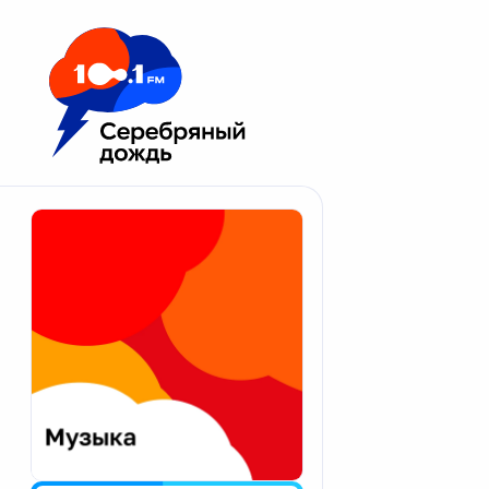
Москва 100.1 FM
Апатиты
Астрахань
Волгоград
Вологда
Екатеринбург
Иваново
Казань
Калининград
Калуга