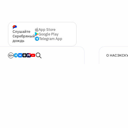
App Store
Слушайте
Google Play
Серебряный
Telegram App
дождь
О НАС
ЭКСК
12+
🍪
Мы используем cookie для улучшения работы сайта.