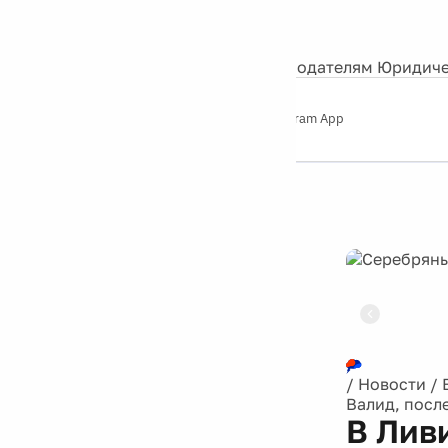
События
Контакты
О нас
Экскурсии
Silver Studio
Рекламодателям
Юридиче
Слушайте
App Store
Google Play
Telegram App
Серебряный
дождь
12+
Реклама
/
Новости
/
Валид, посл
В Лив