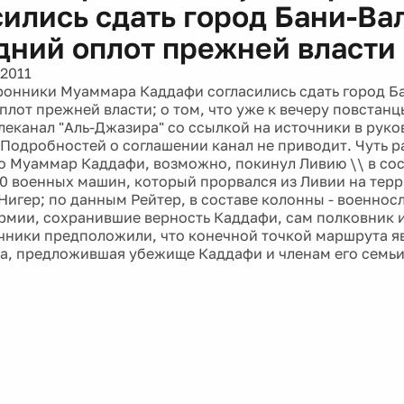
сились сдать город Бани-Ва
дний оплот прежней власти
 2011
ронники Муаммара Каддафи согласились сдать город Б
лот прежней власти; о том, что уже к вечеру повстанц
леканал "Аль-Джазира" со ссылкой на источники в руко
 Подробностей о соглашении канал не приводит. Чуть р
то Муаммар Каддафи, возможно, покинул Ливию \\ в со
50 военных машин, который прорвался из Ливии на тер
Нигер; по данным Рейтер, в составе колонны - военно
рмии, сохранившие верность Каддафи, сам полковник и
чники предположили, что конечной точкой маршрута я
на, предложившая убежище Каддафи и членам его семьи