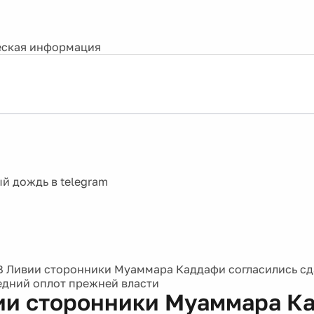
ская информация
В Ливии сторонники Муаммара Каддафи согласились сд
едний оплот прежней власти
ии сторонники Муаммара К