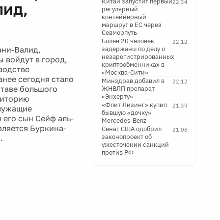
Китай запустит первый
22:34
лид,
регулярный
контейнерный
маршрут в ЕС через
Севморпуть
Более 20 человек
22:12
ани-Валид,
задержаны по делу о
незарегистрированных
ы войдут в город,
криптообменниках в
водстве
«Москва-Сити»
анее сегодня стало
Минздрав добавил в
22:12
ставе большого
ЖНВЛП препарат
«Энхерту»
риторию
«Флит Лизинг» купил
21:39
служащие
бывшую «дочку»
 его сын Сейф аль-
Mercedes-Benz
вляется Буркина-
Сенат США одобрил
21:08
законопроект об
.
ужесточении санкций
против РФ