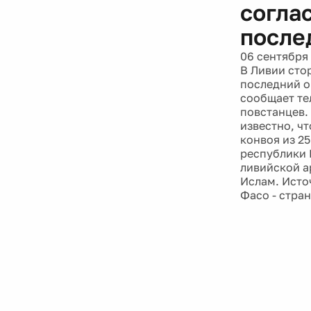
согла
после
06 сентября
В Ливии сто
последний оп
сообщает те
повстанцев.
известно, ч
конвоя из 2
республики 
ливийской а
Ислам. Исто
Фасо - стра