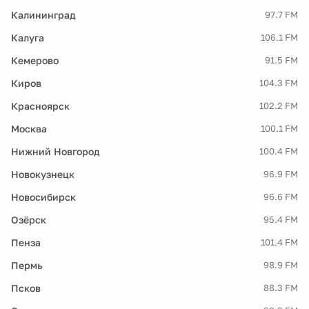
Калининград
97.7 FM
Калуга
106.1 FM
Кемерово
91.5 FM
Киров
104.3 FM
Красноярск
102.2 FM
Москва
100.1 FM
Нижний Новгород
100.4 FM
Новокузнецк
96.9 FM
Новосибирск
96.6 FM
Озёрск
95.4 FM
Пенза
101.4 FM
Пермь
98.9 FM
Псков
88.3 FM