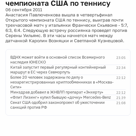
чемпионата США по теннису
06 сентября 2011
Анастасия Павлюченкова вышла в четвертьфинал
Открытого чемпионата США по теннису, выиграв почти
трехчасовой матч у итальянки Франчески Скьявоне - 5:7,
6:3, 6:4. Следующую встречу россиянка проведет против
Серены Уильямс. В эти часы начнется матч между
датчанкой Каролин Возняцки и Светланой Кузнецовой.
ВДНХ может войти в основной список Всемирного
23:05
наследия ЮНЕСКО
Китай запустит первый регулярный контейнерный
22:34
маршрут в ЕС через Севморпуть
Более 20 человек задержаны по делу о
22:12
незарегистрированных криптообменниках в «Москва-
Сити»
Минздрав добавил в ЖНВЛП препарат «Энхерту»
22:12
«Флит Лизинг» купил бывшую «дочку» Mercedes-Benz
21:39
Сенат США одобрил законопроект об ужесточении
21:08
санкций против РФ