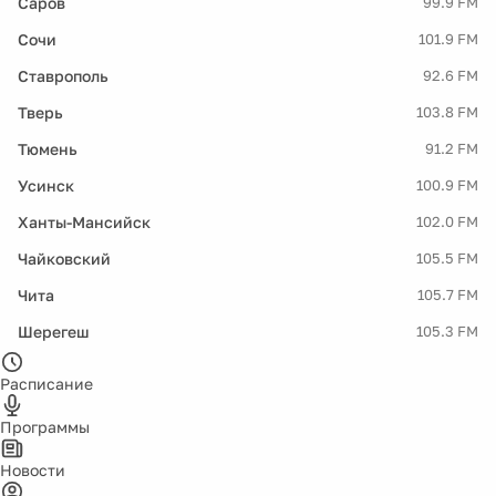
Саров
99.9 FM
Сочи
101.9 FM
Ставрополь
92.6 FM
Тверь
103.8 FM
Тюмень
91.2 FM
Усинск
100.9 FM
Ханты-Мансийск
102.0 FM
Чайковский
105.5 FM
Чита
105.7 FM
Шерегеш
105.3 FM
Расписание
Программы
Новости