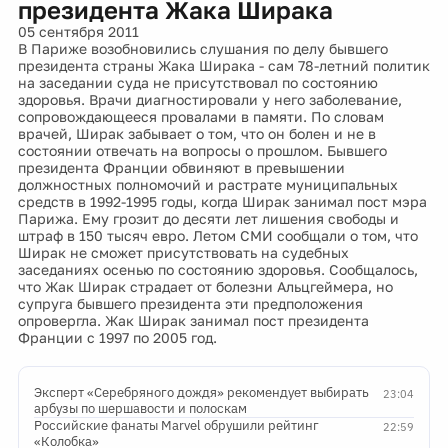
президента Жака Ширака
05 сентября 2011
В Париже возобновились слушания по делу бывшего
президента страны Жака Ширака - сам 78-летний политик
на заседании суда не присутствовал по состоянию
здоровья. Врачи диагностировали у него заболевание,
сопровождающееся провалами в памяти. По словам
врачей, Ширак забывает о том, что он болен и не в
состоянии отвечать на вопросы о прошлом. Бывшего
президента Франции обвиняют в превышении
должностных полномочий и растрате муниципальных
средств в 1992-1995 годы, когда Ширак занимал пост мэра
Парижа. Ему грозит до десяти лет лишения свободы и
штраф в 150 тысяч евро. Летом СМИ сообщали о том, что
Ширак не сможет присутствовать на судебных
заседаниях осенью по состоянию здоровья. Сообщалось,
что Жак Ширак страдает от болезни Альцгеймера, но
супруга бывшего президента эти предположения
опровергла. Жак Ширак занимал пост президента
Франции с 1997 по 2005 год.
Эксперт «Серебряного дождя» рекомендует выбирать
23:04
арбузы по шершавости и полоскам
Российские фанаты Marvel обрушили рейтинг
22:59
«Колобка»