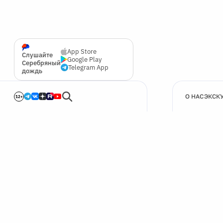
App Store
Слушайте
Google Play
Серебряный
Telegram App
дождь
О НАС
ЭКСК
12+
🍪
Мы используем cookie для улучшения работы сайта.