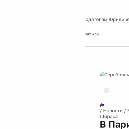
События
Контакты
О нас
Экскурсии
Silver Studio
Рекламодателям
Юридиче
Слушайте
App Store
Google Play
Telegram App
Серебряный
дождь
12+
Реклама
/
Новости
/
Ширака
В Пар