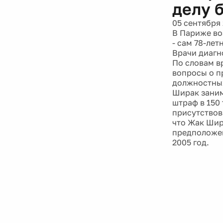
делу 
05 сентября 
В Париже во
- сам 78-ле
Врачи диагн
По словам вр
вопросы о п
должностных
Ширак заним
штраф в 150
присутствов
что Жак Шир
предположен
2005 год.