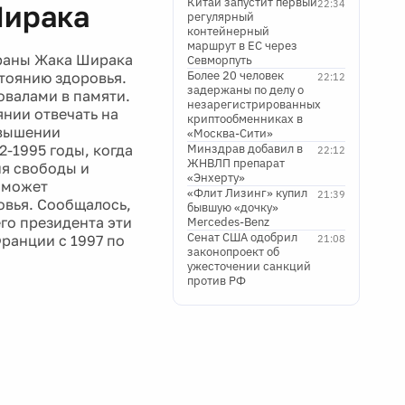
Китай запустит первый
22:34
Ширака
регулярный
контейнерный
маршрут в ЕС через
траны Жака Ширака
Севморпуть
Более 20 человек
стоянию здоровья.
22:12
задержаны по делу о
овалами в памяти.
незарегистрированных
янии отвечать на
криптообменниках в
евышении
«Москва-Сити»
-1995 годы, когда
Минздрав добавил в
22:12
ЖНВЛП препарат
ия свободы и
«Энхерту»
 сможет
«Флит Лизинг» купил
21:39
овья. Сообщалось,
бывшую «дочку»
го президента эти
Mercedes-Benz
Сенат США одобрил
ранции с 1997 по
21:08
законопроект об
ужесточении санкций
против РФ