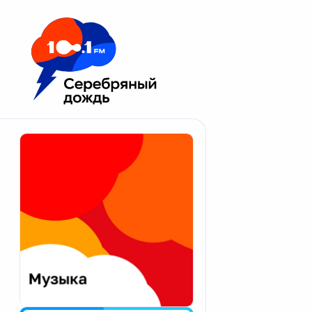
Москва 100.1 FM
Апатиты
Астрахань
Волгоград
Вологда
Екатеринбург
Иваново
Казань
Калининград
Калуга