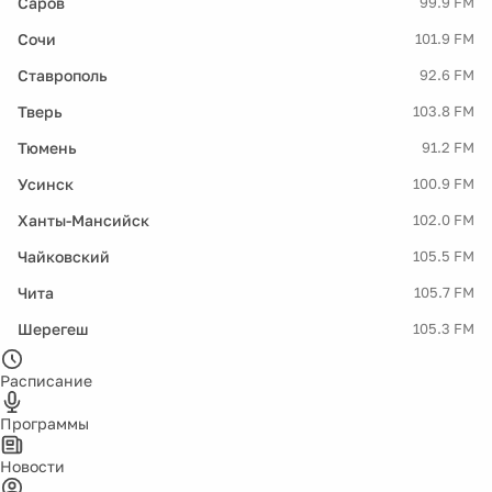
Саров
99.9 FM
Сочи
101.9 FM
Ставрополь
92.6 FM
Тверь
103.8 FM
Тюмень
91.2 FM
Усинск
100.9 FM
Ханты-Мансийск
102.0 FM
Чайковский
105.5 FM
Чита
105.7 FM
Шерегеш
105.3 FM
Расписание
Программы
Новости