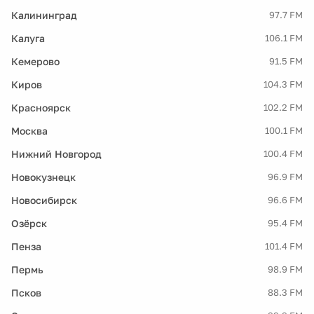
Калининград
97.7 FM
Калуга
106.1 FM
Кемерово
91.5 FM
Киров
104.3 FM
Красноярск
102.2 FM
Москва
100.1 FM
Нижний Новгород
100.4 FM
Новокузнецк
96.9 FM
Новосибирск
96.6 FM
Озёрск
95.4 FM
Пенза
101.4 FM
Пермь
98.9 FM
Псков
88.3 FM