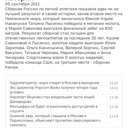
05 сентября 2011
Сборная России по легкой атлетике показала едва ли не
лучший результат в своей истории, заняв второе место на
Чемпионате мира, который закончился Южной Корее.
Наканунке Татьяна Лысенко победила в метании молота,
а Мария Савинова выиграла финальный забег на 800
метров. Результат сборной стал лучшим для
отечественных легкоатлетов за последние 20 лет. Кроме
Савиновой и Лысенко, золотые медали выиграли Юлия
Зарипова, Ольга Каниськина, Валерий Борчин, Сергей
Бакулин, Татьяна Чернова, Мария Абакумова и Анна
Чичерова. Спортсмены взяли 9 золотых медалей;
победила команда США, на третьем месте - сборная
Кении.
Гидрометцентр: жара спадет в Москве в выходные
15:45
Экс-директор Popcorn Books получил четыре года
14:41
условно
Аэропорт Внуково стал владельцем части акций
13:30
Домодедово
Минцифры не будет ограничивать доступ детей в
13:30
соцсети
Громкий звук, который слышали в Москве и
13:04
Подмосковье, объясняют пролетом сверхзвукового
самолета