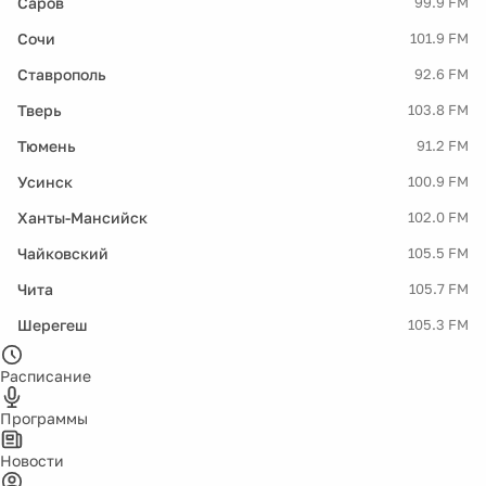
Саров
99.9 FM
Сочи
101.9 FM
Ставрополь
92.6 FM
Тверь
103.8 FM
Тюмень
91.2 FM
Усинск
100.9 FM
Ханты-Мансийск
102.0 FM
Чайковский
105.5 FM
Чита
105.7 FM
Шерегеш
105.3 FM
Расписание
Программы
Новости