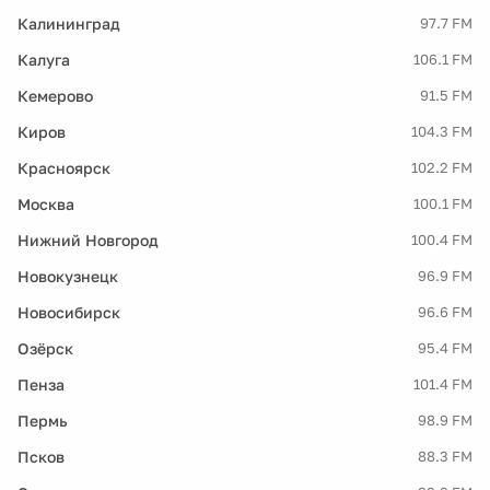
Калининград
97.7 FM
Калуга
106.1 FM
Кемерово
91.5 FM
Киров
104.3 FM
Красноярск
102.2 FM
Москва
100.1 FM
Нижний Новгород
100.4 FM
Новокузнецк
96.9 FM
Новосибирск
96.6 FM
Озёрск
95.4 FM
Пенза
101.4 FM
Пермь
98.9 FM
Псков
88.3 FM