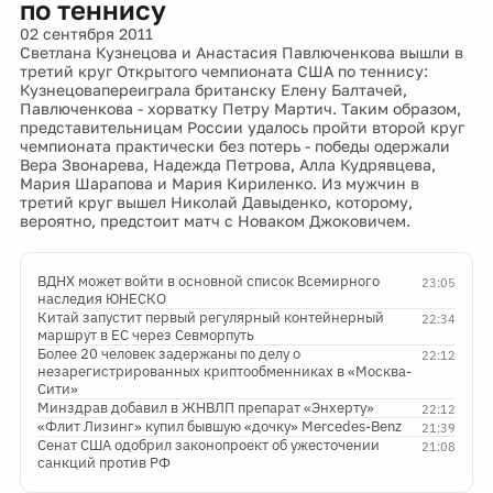
по теннису
02 сентября 2011
Светлана Кузнецова и Анастасия Павлюченкова вышли в
третий круг Открытого чемпионата США по теннису:
Кузнецовапереиграла британску Елену Балтачей,
Павлюченкова - хорватку Петру Мартич. Таким образом,
представительницам России удалось пройти второй круг
чемпионата практически без потерь - победы одержали
Вера Звонарева, Надежда Петрова, Алла Кудрявцева,
Мария Шарапова и Мария Кириленко. Из мужчин в
третий круг вышел Николай Давыденко, которому,
вероятно, предстоит матч с Новаком Джоковичем.
ВДНХ может войти в основной список Всемирного
23:05
наследия ЮНЕСКО
Китай запустит первый регулярный контейнерный
22:34
маршрут в ЕС через Севморпуть
Более 20 человек задержаны по делу о
22:12
незарегистрированных криптообменниках в «Москва-
Сити»
Минздрав добавил в ЖНВЛП препарат «Энхерту»
22:12
«Флит Лизинг» купил бывшую «дочку» Mercedes-Benz
21:39
Сенат США одобрил законопроект об ужесточении
21:08
санкций против РФ