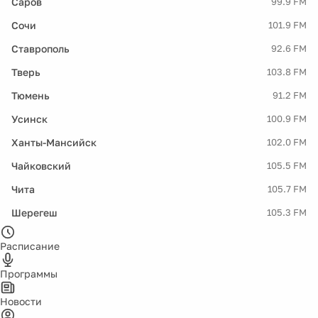
Саров
99.9 FM
Сочи
101.9 FM
Ставрополь
92.6 FM
Тверь
103.8 FM
Тюмень
91.2 FM
Усинск
100.9 FM
Ханты-Мансийск
102.0 FM
Чайковский
105.5 FM
Чита
105.7 FM
Шерегеш
105.3 FM
Расписание
Программы
Новости