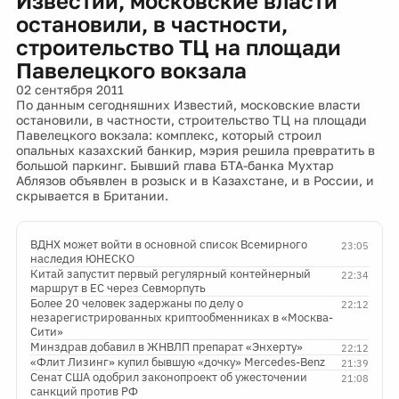
Известий, московские власти
остановили, в частности,
строительство ТЦ на площади
Павелецкого вокзала
02 сентября 2011
По данным сегодняшних Известий, московские власти
остановили, в частности, строительство ТЦ на площади
Павелецкого вокзала: комплекс, который строил
опальных казахский банкир, мэрия решила превратить в
большой паркинг. Бывший глава БТА-банка Мухтар
Аблязов объявлен в розыск и в Казахстане, и в России, и
скрывается в Британии.
ВДНХ может войти в основной список Всемирного
23:05
наследия ЮНЕСКО
Китай запустит первый регулярный контейнерный
22:34
маршрут в ЕС через Севморпуть
Более 20 человек задержаны по делу о
22:12
незарегистрированных криптообменниках в «Москва-
Сити»
Минздрав добавил в ЖНВЛП препарат «Энхерту»
22:12
«Флит Лизинг» купил бывшую «дочку» Mercedes-Benz
21:39
Сенат США одобрил законопроект об ужесточении
21:08
санкций против РФ