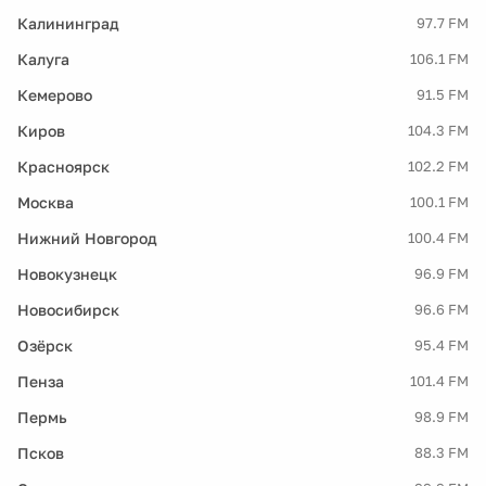
Калининград
97.7 FM
Калуга
106.1 FM
Кемерово
91.5 FM
Киров
104.3 FM
Красноярск
102.2 FM
Москва
100.1 FM
Нижний Новгород
100.4 FM
Новокузнецк
96.9 FM
Новосибирск
96.6 FM
Озёрск
95.4 FM
Пенза
101.4 FM
Пермь
98.9 FM
Псков
88.3 FM