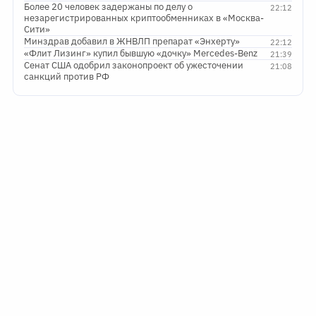
Более 20 человек задержаны по делу о
22:12
незарегистрированных криптообменниках в «Москва-
Сити»
Минздрав добавил в ЖНВЛП препарат «Энхерту»
22:12
«Флит Лизинг» купил бывшую «дочку» Mercedes-Benz
21:39
Сенат США одобрил законопроект об ужесточении
21:08
санкций против РФ