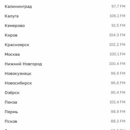
Калининград
97.7 FM
Калуга
106.1 FM
Кемерово
91.5 FM
Киров
104.3 FM
Красноярск
102.2 FM
Москва
100.1 FM
Нижний Новгород
100.4 FM
Новокузнецк
96.9 FM
Новосибирск
96.6 FM
Озёрск
95.4 FM
Пенза
101.4 FM
Пермь
98.9 FM
Псков
88.3 FM