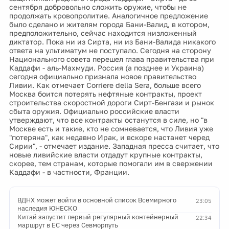
сентября добровольно сложить оружие, чтобы не
продолжать кровопролитие. Аналогичное предложение
было сделано и жителям города Бани-Валид, в котором,
предположительно, сейчас находится низложенный
диктатор. Пока ни из Сирта, ни из Бани-Валида никакого
ответа на ультиматум не поступало. Сегодня на сторону
Национального совета перешел глава правительства при
Каддафи - аль-Махмуди. Россия (а позднее и Украина)
сегодня официально признала новое правительство
Ливии. Как отмечает Corriere della Sera, больше всего
Москва боится потерять нефтяные контракты, проект
строительства скоростной дороги Сирт-Бенгази и рынок
сбыта оружия. Официально российские власти
утверждают, что все контракты останутся в силе, но "в
Москве есть и такие, кто не сомневается, что Ливия уже
"потеряна", как недавно Ирак, и вскоре настанет черед
Сирии", - отмечает издание. Западная пресса считает, что
новые ливийские власти отдадут крупные контракты,
скорее, тем странам, которые помогали им в свержении
Каддафи - в частности, Франции.
ВДНХ может войти в основной список Всемирного
23:05
наследия ЮНЕСКО
Китай запустит первый регулярный контейнерный
22:34
маршрут в ЕС через Севморпуть