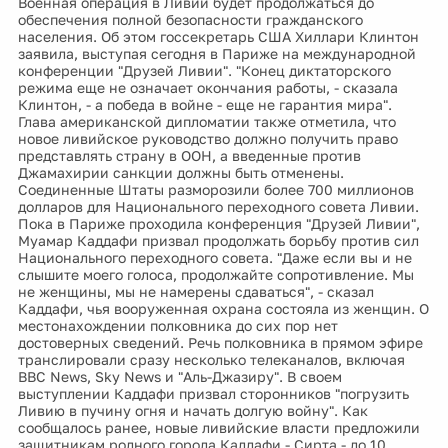
Военная операция в Ливии будет продолжаться до
обеспечения полной безопасности гражданского
населения. Об этом госсекретарь США Хиллари Клинтон
заявила, выступая сегодня в Париже на международной
конференции "Друзей Ливии". "Конец диктаторского
режима еще не означает окончания работы, - сказала
Клинтон, - а победа в войне - еще не гарантия мира".
Глава американской дипломатии также отметила, что
новое ливийское руководство должно получить право
представлять страну в ООН, а введенные против
Джамахирии санкции должны быть отменены.
Соединенные Штаты разморозили более 700 миллионов
долларов для Национального переходного совета Ливии.
Пока в Париже проходила конференция "Друзей Ливии",
Муамар Каддафи призвал продолжать борьбу против сил
Национального переходного совета. "Даже если вы и не
слышите моего голоса, продолжайте сопротивление. Мы
не женщины, мы не намерены сдаваться", - сказал
Каддафи, чья вооруженная охрана состояла из женщин. О
местонахождении полковника до сих пор нет
достоверных сведений. Речь полковника в прямом эфире
транслировали сразу несколько телеканалов, включая
BBC News, Sky News и "Аль-Джазиру". В своем
выступлении Каддафи призвал сторонников "погрузить
Ливию в пучину огня и начать долгую войну". Как
сообщалось ранее, новые ливийские власти предложили
защитникам родного города Каддафи - Сирта - до 10