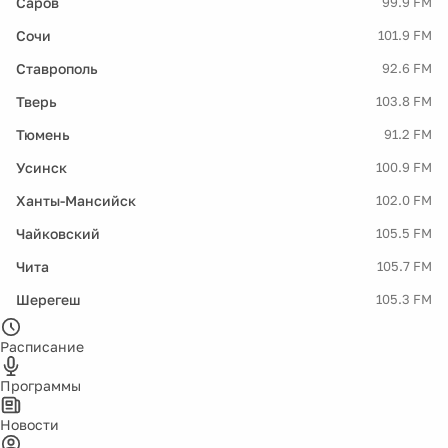
Саров
99.9 FM
Сочи
101.9 FM
Ставрополь
92.6 FM
Тверь
103.8 FM
Тюмень
91.2 FM
Усинск
100.9 FM
Ханты-Мансийск
102.0 FM
Чайковский
105.5 FM
Чита
105.7 FM
Шерегеш
105.3 FM
Расписание
Программы
Новости