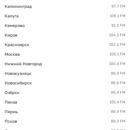
Калининград
97.7 FM
Калуга
106.1 FM
Кемерово
91.5 FM
Киров
104.3 FM
Красноярск
102.2 FM
Москва
100.1 FM
Нижний Новгород
100.4 FM
Новокузнецк
96.9 FM
Новосибирск
96.6 FM
Озёрск
95.4 FM
Пенза
101.4 FM
Пермь
98.9 FM
Псков
88.3 FM