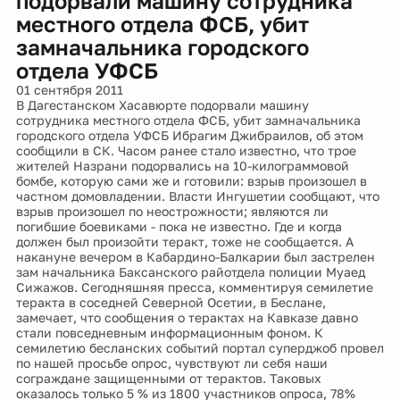
подорвали машину сотрудника
местного отдела ФСБ, убит
замначальника городского
отдела УФСБ
01 сентября 2011
В Дагестанском Хасавюрте подорвали машину
сотрудника местного отдела ФСБ, убит замначальника
городского отдела УФСБ Ибрагим Джибраилов, об этом
сообщили в СК. Часом ранее стало известно, что трое
жителей Назрани подорвались на 10-килограммовой
бомбе, которую сами же и готовили: взрыв произошел в
частном домовладении. Власти Ингушетии сообщают, что
взрыв произошел по неострожности; являются ли
погибшие боевиками - пока не известно. Где и когда
должен был произойти теракт, тоже не сообщается. А
накануне вечером в Кабардино-Балкарии был застрелен
зам начальника Баксанского райотдела полиции Муаед
Сижажов. Сегодняшняя пресса, комментируя семилетие
теракта в соседней Северной Осетии, в Беслане,
замечает, что сообщения о терактах на Кавказе давно
стали повседневным информационным фоном. К
семилетию бесланских событий портал суперджоб провел
по нашей просьбе опрос, чувствуют ли себя наши
сограждане защищенными от терактов. Таковых
оказалось только 5 % из 1800 участников опроса, 78%