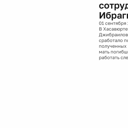
сотру
Ибраг
01 сентября 
В Хасавюрте
Джибраилова
сработало п
полученных 
мать погибш
работать сл