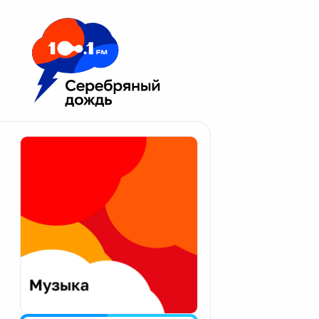
Москва 100.1 FM
Апатиты
Астрахань
Волгоград
Вологда
Екатеринбург
Иваново
Казань
Калининград
Калуга