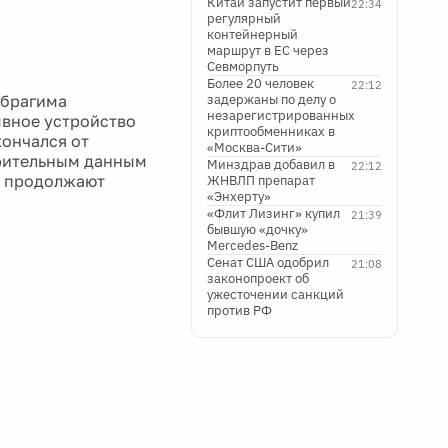
Китай запустит первый
22:34
регулярный
контейнерный
маршрут в ЕС через
Севморпуть
Более 20 человек
22:12
Ибрагима
задержаны по делу о
незарегистрированных
ывное устройство
криптообменниках в
ончался от
«Москва-Сити»
арительным данным
Минздрав добавил в
22:12
е продолжают
ЖНВЛП препарат
«Энхерту»
«Флит Лизинг» купил
21:39
бывшую «дочку»
Mercedes-Benz
Сенат США одобрил
21:08
законопроект об
ужесточении санкций
против РФ