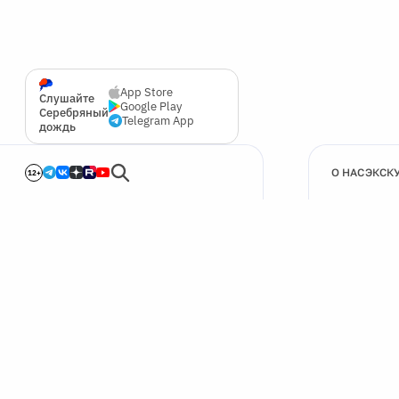
App Store
Слушайте
Google Play
Серебряный
Telegram App
дождь
О НАС
ЭКСК
12+
🍪
Мы используем cookie для улучшения работы сайта.