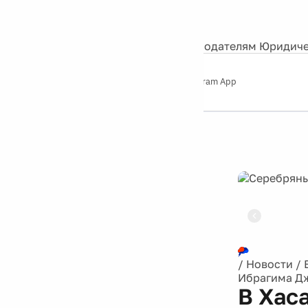
События
Контакты
О нас
Экскурсии
Silver Studio
Рекламодателям
Юридиче
Слушайте
App Store
Google Play
Telegram App
Серебряный
дождь
12+
Реклама
/
Новости
/
Ибрагима Дж
В Хас