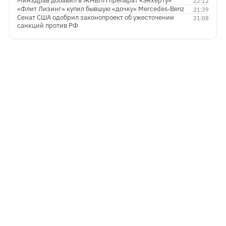
Минздрав добавил в ЖНВЛП препарат «Энхерту»
22:12
«Флит Лизинг» купил бывшую «дочку» Mercedes-Benz
21:39
Сенат США одобрил законопроект об ужесточении
21:08
санкций против РФ