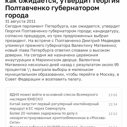
как ожидается, утвердит Георгия
Полтавченко губернатором
города
31 августа 2011
Сегодня парламент Петербурга, как ожидается, утвердит
Георгия Полтавченко губернатором города; кандидатуру,
согласно прецедуре, из трех предложенных выбрал
президент. На встрече с Полтавченко Дмитрий Медведев
упомянул прежнего губернатора Валентину Матвиенко;
новый глава Петербурга ответил словами о высоком
доверии. На сегодня же назначена церемония
инаугурации в Мариинском дворце. Валентина
Матвиенко несколько дней назад с результатом около 95
процентов \\ выиграла выборы в маленьком
муниципальном образовании, чтобы перейти в Москву, в
Совет Федерации и возглавить палату.
ВДНХ может войти в основной список Всемирного
23:05
наследия ЮНЕСКО
Китай запустит первый регулярный контейнерный
22:34
маршрут в ЕС через Севморпуть
Более 20 человек задержаны по делу о
22:12
незарегистрированных криптообменниках в «Москва-
Сити»