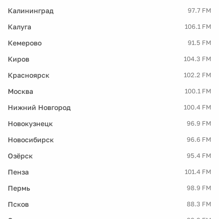
Калининград
97.7 FM
Калуга
106.1 FM
Кемерово
91.5 FM
Киров
104.3 FM
Красноярск
102.2 FM
Москва
100.1 FM
Нижний Новгород
100.4 FM
Новокузнецк
96.9 FM
Новосибирск
96.6 FM
Озёрск
95.4 FM
Пенза
101.4 FM
Пермь
98.9 FM
Псков
88.3 FM