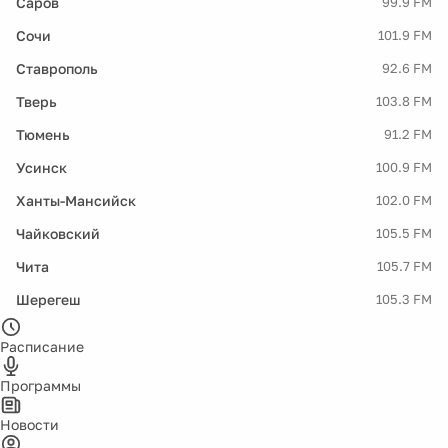
Саров
99.9 FM
Сочи
101.9 FM
Ставрополь
92.6 FM
Тверь
103.8 FM
Тюмень
91.2 FM
Усинск
100.9 FM
Ханты-Мансийск
102.0 FM
Чайковский
105.5 FM
Чита
105.7 FM
Шерегеш
105.3 FM
Расписание
Программы
Новости