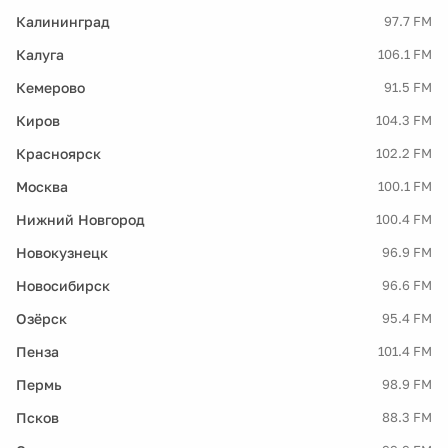
Калининград
97.7 FM
Калуга
106.1 FM
Кемерово
91.5 FM
Киров
104.3 FM
Красноярск
102.2 FM
Москва
100.1 FM
Нижний Новгород
100.4 FM
Новокузнецк
96.9 FM
Новосибирск
96.6 FM
Озёрск
95.4 FM
Пенза
101.4 FM
Пермь
98.9 FM
Псков
88.3 FM