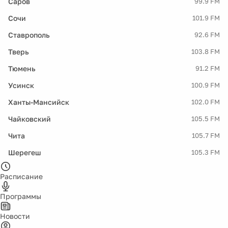
Саров
99.9 FM
Сочи
101.9 FM
Ставрополь
92.6 FM
Тверь
103.8 FM
Тюмень
91.2 FM
Усинск
100.9 FM
Ханты-Мансийск
102.0 FM
Чайковский
105.5 FM
Чита
105.7 FM
Шерегеш
105.3 FM
Расписание
Программы
Новости