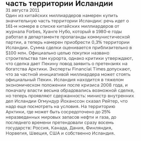
часть территории Исландии
31 августа 2011
Один из китайских миллиардеров намерен купить
значительную часть территории Исландии: речь идет о
161-м номере в списке китайских миллиардеров от
журнала Forbes, Хуанге Нубо, который в 1980-е годы
работал в департаменте пропаганды коммунистической
партии, а теперь намерен приобрести 0,3% территории
Исландии. Сумма сделки оценивается приблизительно в
$100 млн. Официально целью покупки названо
строительства там курорта, однако критики утверждают,
что сделка дает Пекину повод заявить о претензиях на
богатства Арктики. Эксперты Financial Times допускают,
что за частной инициативой миллиардера может стоять
официальный Пекин. Исландия находится в тяжелом
экономическом положении после кризиса 2008 года, и
поначалу власти весьма обрадовались возможной сделке,
но теперь проявляют сдержанность: министр внутренних
дел Исландии Огмундур Йоханссон сказал Рейтер, что
надо еще посмотреть на условия. На территорию
Арктики, где может быть сосредоточено до 25%
неразведанных мировых запасов нефти и газа, до
последнего времени претендовали сразу восемь
государств: Россия, Канада, Дания, Финляндия,
Норвегия, Швеция, США и собственно Исландия.