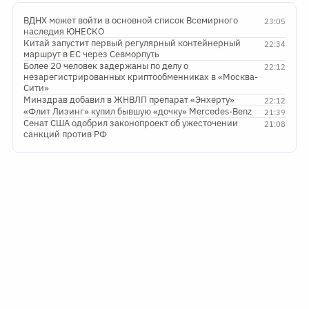
ВДНХ может войти в основной список Всемирного
23:05
наследия ЮНЕСКО
Китай запустит первый регулярный контейнерный
22:34
маршрут в ЕС через Севморпуть
Более 20 человек задержаны по делу о
22:12
незарегистрированных криптообменниках в «Москва-
Сити»
Минздрав добавил в ЖНВЛП препарат «Энхерту»
22:12
«Флит Лизинг» купил бывшую «дочку» Mercedes-Benz
21:39
Сенат США одобрил законопроект об ужесточении
21:08
санкций против РФ