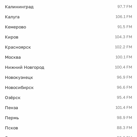
Калининград
97.7 FM
Калуга
106.1 FM
Кемерово
91.5 FM
Киров
104.3 FM
Красноярск
102.2 FM
Москва
100.1 FM
Нижний Новгород
100.4 FM
Новокузнецк
96.9 FM
Новосибирск
96.6 FM
Озёрск
95.4 FM
Пенза
101.4 FM
Пермь
98.9 FM
Псков
88.3 FM