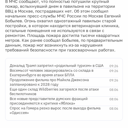
В МЧС сообщают, что полностью потушили крупный
пожар, вспыхнувший днем в павильоне на территории
ВВЦ в Москве, пострадавших нет. Об этом сообщил
начальник пресс-службы МЧС России по Москве Евгений
Бобылев. Огонь охватил одноэтажный павильон старой
постройки, в котором находится ветеринарная клиника,
остальные помещения не используются в связи с
ремонтом. Площадь пожара достигла тысячи квадратных
метров. Как ранее сообщал Бобылев, по предварительным
данным, пожар мог возникнуть из-за нарушения
требований безопасности при газосварочных работах.
Дональд Трамп запретил «родильный туризм» в США
09:26
Восемьсот человек эвакуировались со склада в
09:26
Екатеринбурге во время атаки БПЛА
Продолжение фильма про Майкла Джексона
09:26
запланировано к 2028 году
Еще один склад Wildberries загорелся после атаки
08:06
беспилотников
Все новые представители думских фракций
08:06
присоединяются к критике «Яблока»
Спрос на Гомера резко вырос после выхода фильма
08:06
«Одиссея»