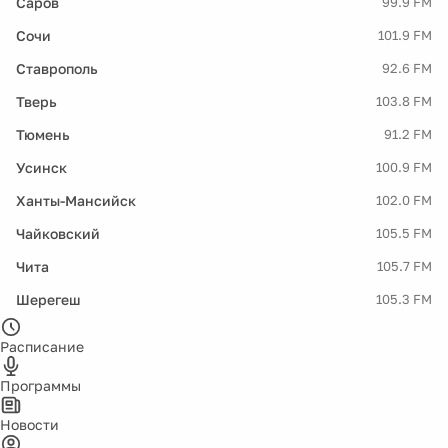
Саров
99.9 FM
Сочи
101.9 FM
Ставрополь
92.6 FM
Тверь
103.8 FM
Тюмень
91.2 FM
Усинск
100.9 FM
Ханты-Мансийск
102.0 FM
Чайковский
105.5 FM
Чита
105.7 FM
Шерегеш
105.3 FM
Расписание
Программы
Новости