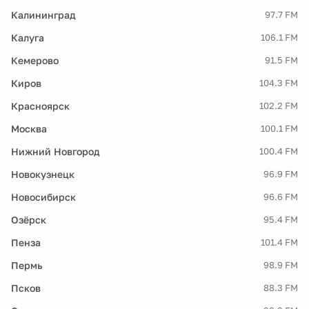
Калининград
97.7 FM
Калуга
106.1 FM
Кемерово
91.5 FM
Киров
104.3 FM
Красноярск
102.2 FM
Москва
100.1 FM
Нижний Новгород
100.4 FM
Новокузнецк
96.9 FM
Новосибирск
96.6 FM
Озёрск
95.4 FM
Пенза
101.4 FM
Пермь
98.9 FM
Псков
88.3 FM