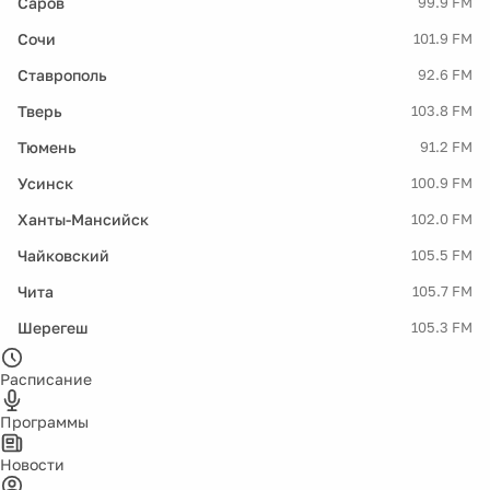
Саров
99.9 FM
Сочи
101.9 FM
Ставрополь
92.6 FM
Тверь
103.8 FM
Тюмень
91.2 FM
Усинск
100.9 FM
Ханты-Мансийск
102.0 FM
Чайковский
105.5 FM
Чита
105.7 FM
Шерегеш
105.3 FM
Расписание
Программы
Новости