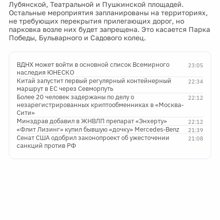
Лубянской, Театральной и Пушкинской площадей.
Остальные мероприятия запланированы на территориях,
не требующих перекрытия прилегающих дорог, но
парковка возле них будет запрещена. Это касается Парка
Победы, Бульварного и Садового колец.
ВДНХ может войти в основной список Всемирного
23:05
наследия ЮНЕСКО
Китай запустит первый регулярный контейнерный
22:34
маршрут в ЕС через Севморпуть
Более 20 человек задержаны по делу о
22:12
незарегистрированных криптообменниках в «Москва-
Сити»
Минздрав добавил в ЖНВЛП препарат «Энхерту»
22:12
«Флит Лизинг» купил бывшую «дочку» Mercedes-Benz
21:39
Сенат США одобрил законопроект об ужесточении
21:08
санкций против РФ