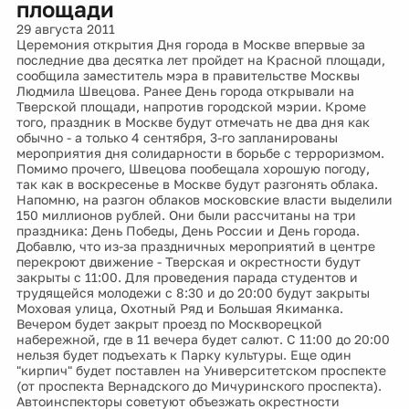
площади
29 августа 2011
Церемония открытия Дня города в Москве впервые за
последние два десятка лет пройдет на Красной площади,
сообщила заместитель мэра в правительстве Москвы
Людмила Швецова. Ранее День города открывали на
Тверской площади, напротив городской мэрии. Кроме
того, праздник в Москве будут отмечать не два дня как
обычно - а только 4 сентября, 3-го запланированы
мероприятия дня солидарности в борьбе с терроризмом.
Помимо прочего, Швецова пообещала хорошую погоду,
так как в воскресенье в Москве будут разгонять облака.
Напомню, на разгон облаков московские власти выделили
150 миллионов рублей. Они были рассчитаны на три
праздника: День Победы, День России и День города.
Добавлю, что из-за праздничных мероприятий в центре
перекроют движение - Тверская и окрестности будут
закрыты с 11:00. Для проведения парада студентов и
трудящейся молодежи с 8:30 и до 20:00 будут закрыты
Моховая улица, Охотный Ряд и Большая Якиманка.
Вечером будет закрыт проезд по Москворецкой
набережной, где в 11 вечера будет салют. С 11:00 до 20:00
нельзя будет подъехать к Парку культуры. Еще один
"кирпич" будет поставлен на Университетском проспекте
(от проспекта Вернадского до Мичуринского проспекта).
Автоинспекторы советуют объезжать окрестности