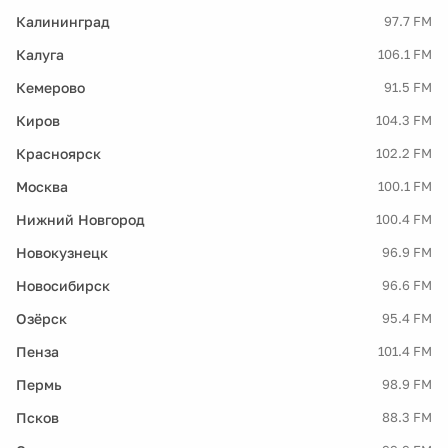
Калининград
97.7 FM
Калуга
106.1 FM
Кемерово
91.5 FM
Киров
104.3 FM
Красноярск
102.2 FM
Москва
100.1 FM
Нижний Новгород
100.4 FM
Новокузнецк
96.9 FM
Новосибирск
96.6 FM
Озёрск
95.4 FM
Пенза
101.4 FM
Пермь
98.9 FM
Псков
88.3 FM