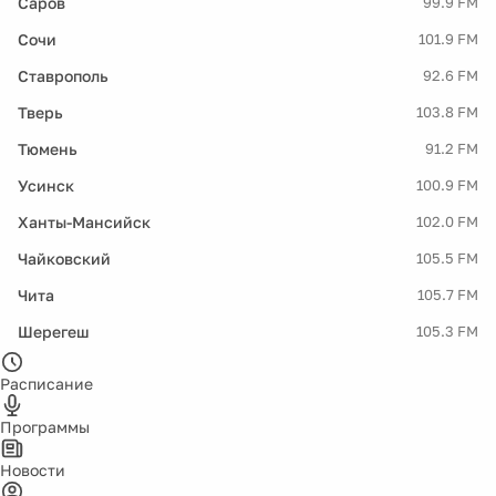
Саров
99.9 FM
Сочи
101.9 FM
Ставрополь
92.6 FM
Тверь
103.8 FM
Тюмень
91.2 FM
Усинск
100.9 FM
Ханты-Мансийск
102.0 FM
Чайковский
105.5 FM
Чита
105.7 FM
Шерегеш
105.3 FM
Расписание
Программы
Новости