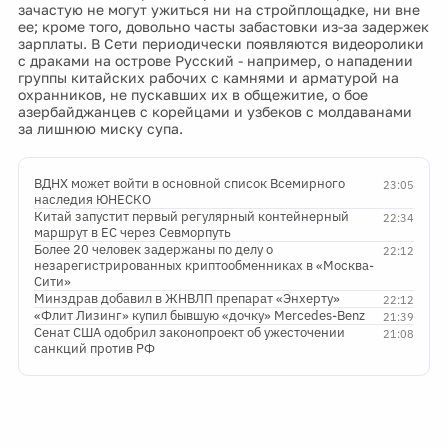
зачастую не могут ужиться ни на стройплощадке, ни вне
ее; кроме того, довольно часты забастовки из-за задержек
зарплаты. В Сети периодически появляются видеоролики
с драками на острове Русский - например, о нападении
группы китайских рабочих с камнями и арматурой на
охранников, не пускавших их в общежитие, о бое
азербайджанцев с корейцами и узбеков с молдаванами
за лишнюю миску супа.
ВДНХ может войти в основной список Всемирного
23:05
наследия ЮНЕСКО
Китай запустит первый регулярный контейнерный
22:34
маршрут в ЕС через Севморпуть
Более 20 человек задержаны по делу о
22:12
незарегистрированных криптообменниках в «Москва-
Сити»
Минздрав добавил в ЖНВЛП препарат «Энхерту»
22:12
«Флит Лизинг» купил бывшую «дочку» Mercedes-Benz
21:39
Сенат США одобрил законопроект об ужесточении
21:08
санкций против РФ