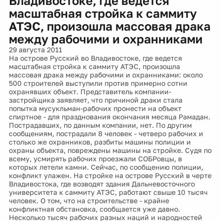
Владивостоке, где ведется
масштабная стройка к саммиту
АТЭС, произошла массовая драка
между рабочими и охранниками
29 августа 2011
На острове Русский во Владивостоке, где ведется
масштабная стройка к саммиту АТЭС, произошла
массовая драка между рабочими и охранниками: около
500 строителей выступили против примерно сотни
охранявших объект. Представитель компании-
застройщика заявляет, что причиной драки стала
попытка мусукльман-рабочих пронести на объект
спиртное - для празднования окончания месяца Рамадан.
Пострадавших, по данным компании, нет. По другим
сообщениям, пострадали 8 человек - четверо рабочих и
столько же охранников, разбиты машины полиции и
охраны объекта, повреждены машины на стройке. Судя по
всему, усмирять рабочих проезжали СОБРовцы, в
которых летели камни. Сейчас, по сообщению полиции,
конфликт улажен. На стройке на острове Русский в черте
Владивостока, где возводят здания Дальневосточного
университета к саммиту АТЭС, работают свыше 10 тысяч
человек. О том, что на строительстве - крайне
конфликтная обстановка, сообщается уже давно.
Несколько тысяч рабочих разных наций и народностей