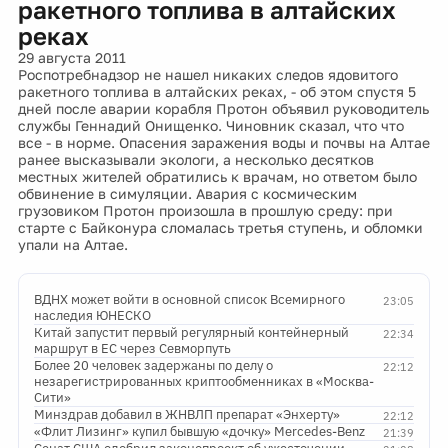
ракетного топлива в алтайских
реках
29 августа 2011
Роспотребнадзор не нашел никаких следов ядовитого
ракетного топлива в алтайских реках, - об этом спустя 5
дней после аварии корабля Протон объявил руководитель
службы Геннадий Онищенко. Чиновник сказал, что что
все - в норме. Опасения заражения воды и почвы на Алтае
ранее высказывали экологи, а несколько десятков
местных жителей обратились к врачам, но ответом было
обвинение в симуляции. Авария с космическим
грузовиком Протон произошла в прошлую среду: при
старте с Байконура сломалась третья ступень, и обломки
упали на Алтае.
ВДНХ может войти в основной список Всемирного
23:05
наследия ЮНЕСКО
Китай запустит первый регулярный контейнерный
22:34
маршрут в ЕС через Севморпуть
Более 20 человек задержаны по делу о
22:12
незарегистрированных криптообменниках в «Москва-
Сити»
Минздрав добавил в ЖНВЛП препарат «Энхерту»
22:12
«Флит Лизинг» купил бывшую «дочку» Mercedes-Benz
21:39