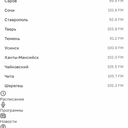
Саров
99.9 FM
Сочи
101.9 FM
Ставрополь
92.6 FM
Тверь
103.8 FM
Тюмень
91.2 FM
Усинск
100.9 FM
Ханты-Мансийск
102.0 FM
Чайковский
105.5 FM
Чита
105.7 FM
Шерегеш
105.3 FM
Расписание
Программы
Новости