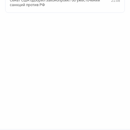
Сенат США одобрил законопроект об ужесточении
21:08
санкций против РФ