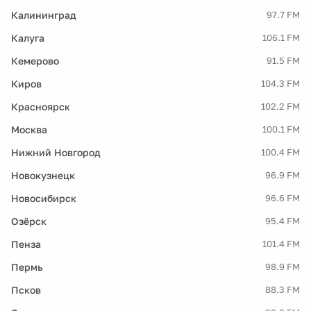
Калининград
97.7 FM
Калуга
106.1 FM
Кемерово
91.5 FM
Киров
104.3 FM
Красноярск
102.2 FM
Москва
100.1 FM
Нижний Новгород
100.4 FM
Новокузнецк
96.9 FM
Новосибирск
96.6 FM
Озёрск
95.4 FM
Пенза
101.4 FM
Пермь
98.9 FM
Псков
88.3 FM