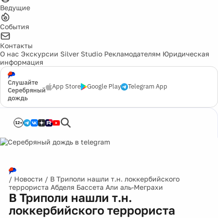
Ведущие
События
Контакты
О нас
Экскурсии
Silver Studio
Рекламодателям
Юридическая
информация
Слушайте
App Store
Google Play
Telegram App
Серебряный
дождь
12+
/
Новости
/
В Триполи нашли т.н. локкербийского
террориста Абделя Бассета Али аль-Меграхи
В Триполи нашли т.н.
локкербийского террориста