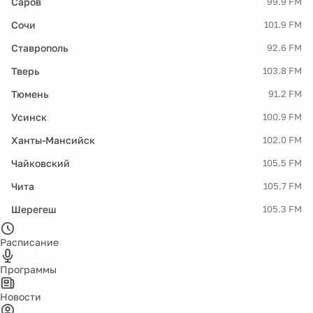
Саров
99.9 FM
Сочи
101.9 FM
Ставрополь
92.6 FM
Тверь
103.8 FM
Тюмень
91.2 FM
Усинск
100.9 FM
Ханты-Мансийск
102.0 FM
Чайковский
105.5 FM
Чита
105.7 FM
Шерегеш
105.3 FM
Расписание
Программы
Новости