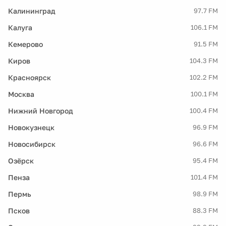
Калининград
97.7 FM
Калуга
106.1 FM
Кемерово
91.5 FM
Киров
104.3 FM
Красноярск
102.2 FM
Москва
100.1 FM
Нижний Новгород
100.4 FM
Новокузнецк
96.9 FM
Новосибирск
96.6 FM
Озёрск
95.4 FM
Пенза
101.4 FM
Пермь
98.9 FM
Псков
88.3 FM