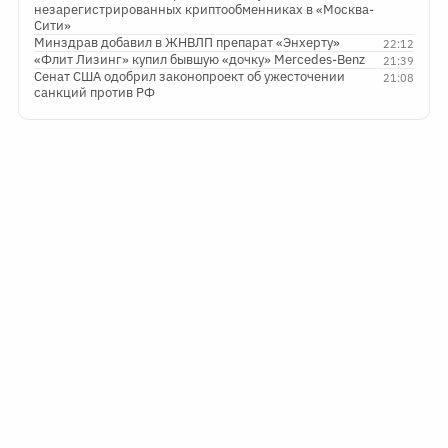
незарегистрированных криптообменниках в «Москва-
Сити»
Минздрав добавил в ЖНВЛП препарат «Энхерту»
22:12
«Флит Лизинг» купил бывшую «дочку» Mercedes-Benz
21:39
Сенат США одобрил законопроект об ужесточении
21:08
санкций против РФ