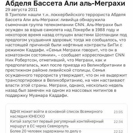
Абделя Бассета Али аль-Меграхи
29 августа 2011
В Триполи нашли т.н. локкербийского террориста Абделя
Бассета Али аль-Меграхи: ливийца обнаружила
съемочная группа телекомпании CNN. Аль-Меграхи был
осужден за взрыв самолета над Локерби в 1988 году и
некоторое время назад отпущен властями Шотландии под
предлогом ухудшения здоровья; тогда же сообщалось, что
настоящей причиной были нефтяные контракты БиПи с
режимом Каддафи. «Семья Меграхи говорит, что он в
коматозном состоянии», – сообщает корреспондент CNN
Ник Робертсон, отметивший, что Меграхи, как и
предполагалась, жил после приезда из Великобритании в
престижном районе ливийской столицы. Семья
осужденного террориста утверждает, что он не выдержит
транспортировки в Великобританию, на чем настаивают
власти этой страны. Меграхи, однако, несколько недель
назад был замечен на одном из массовых митингов в
поддержку Муамара Каддафи.
ВДНХ может войти в основной список Всемирного
23:05
наследия ЮНЕСКО
Китай запустит первый регулярный контейнерный
22:34
маршрут в ЕС через Севморпуть
Более 20 человек задержаны по делу о
22:12