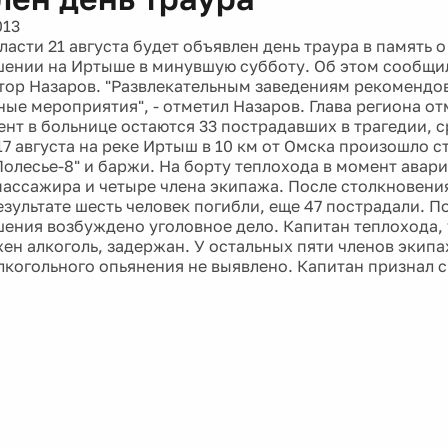
013
асти 21 августа будет объявлен день траура в память 
ении на Иртыше в минувшую субботу. Об этом сообщи
тор Назаров. "Развлекательным заведениям рекомендо
ые мероприятия", - отметил Назаров. Глава региона от
нт в больнице остаются 33 пострадавших в трагедии, с
 17 августа на реке Иртыш в 10 км от Омска произошло 
Полесье-8" и баржи. На борту теплохода в момент авар
 пассажира и четыре члена экипажа. После столкновени
езультате шесть человек погибли, еще 47 пострадали. П
ения возбуждено уголовное дело. Капитан теплохода, 
ен алкоголь, задержан. У остальных пяти членов экип
лкогольного опьянения не выявлено. Капитан признал с