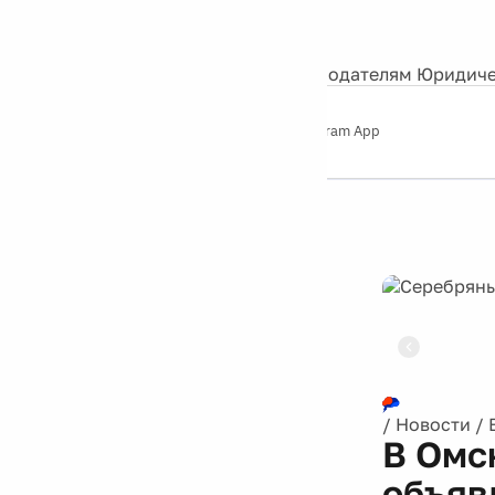
События
Контакты
О нас
Экскурсии
Silver Studio
Рекламодателям
Юридиче
Слушайте
App Store
Google Play
Telegram App
Серебряный
дождь
12+
Реклама
/
Новости
/
В Омск
объяв