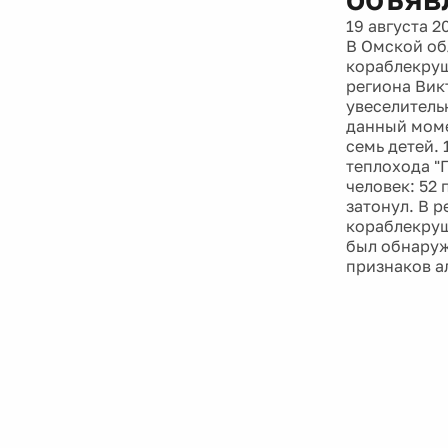
19 августа 2
В Омской обл
кораблекруш
региона Вик
увеселительн
данный моме
семь детей.
теплохода "
человек: 52
затонул. В р
кораблекруш
был обнаруж
признаков а