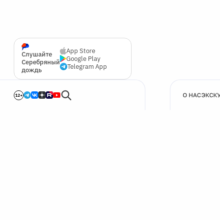
App Store
Слушайте
Google Play
Серебряный
Telegram App
дождь
О НАС
ЭКСК
12+
🍪
Мы используем cookie для улучшения работы сайта.