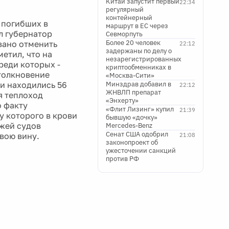
Китай запустит первый
22:34
регулярный
контейнерный
о погибших в
маршрут в ЕС через
л губернатор
Севморпуть
Более 20 человек
вано отменить
22:12
задержаны по делу о
метил, что на
незарегистрированных
реди которых -
криптообменниках в
столкновение
«Москва-Сити»
ии находились 56
Минздрав добавил в
22:12
ЖНВЛП препарат
я теплоход
«Энхерту»
о факту
«Флит Лизинг» купил
21:39
у которого в крови
бывшую «дочку»
ажей судов
Mercedes-Benz
Сенат США одобрил
вою вину.
21:08
законопроект об
ужесточении санкций
против РФ