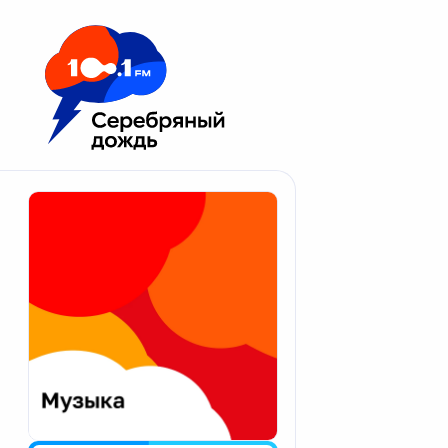
Москва 100.1 FM
Апатиты
Астрахань
Волгоград
Вологда
Екатеринбург
Иваново
Казань
Калининград
Калуга