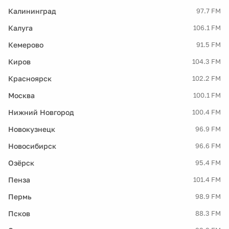
Калининград
97.7 FM
Калуга
106.1 FM
Кемерово
91.5 FM
Киров
104.3 FM
Красноярск
102.2 FM
Москва
100.1 FM
Нижний Новгород
100.4 FM
Новокузнецк
96.9 FM
Новосибирск
96.6 FM
Озёрск
95.4 FM
Пенза
101.4 FM
Пермь
98.9 FM
Псков
88.3 FM