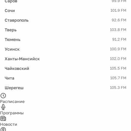
Саров
99.9 FM
Сочи
101.9 FM
Ставрополь
92.6 FM
Тверь
103.8 FM
Тюмень
91.2 FM
Усинск
100.9 FM
Ханты-Мансийск
102.0 FM
Чайковский
105.5 FM
Чита
105.7 FM
Шерегеш
105.3 FM
Расписание
Программы
Новости