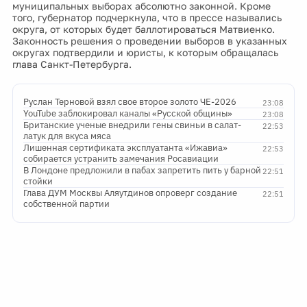
муниципальных выборах абсолютно законной. Кроме
того, губернатор подчеркнула, что в прессе назывались
округа, от которых будет баллотироваться Матвиенко.
Законность решения о проведении выборов в указанных
округах подтвердили и юристы, к которым обращалась
глава Санкт-Петербурга.
Руслан Терновой взял свое второе золото ЧЕ-2026
23:08
YouTube заблокировал каналы «Русской общины»
23:08
Британские ученые внедрили гены свиньи в салат-
22:53
латук для вкуса мяса
Лишенная сертификата эксплуатанта «Ижавиа»
22:53
собирается устранить замечания Росавиации
В Лондоне предложили в пабах запретить пить у барной
22:51
стойки
Глава ДУМ Москвы Аляутдинов опроверг создание
22:51
собственной партии