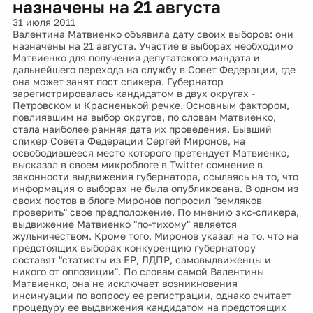
назначены на 21 августа
31 июля 2011
Валентина Матвиенко объявила дату своих выборов: они
назначены на 21 августа. Участие в выборах необходимо
Матвиенко для получения депутатского мандата и
дальнейшего перехода на службу в Совет Федерации, где
она может занят пост спикера. Губернатор
зарегистрировалась кандидатом в двух округах -
Петровском и Красненькой речке. Основным фактором,
повлиявшим на выбор округов, по словам Матвиенко,
стала наиболее ранняя дата их проведения. Бывший
спикер Совета Федерации Сергей Миронов, на
освободившееся место которого претендует Матвиенко,
высказал в своем микроблоге в Twitter сомнение в
законности выдвижения губернатора, ссылаясь на то, что
информация о выборах не была опубликована. В одном из
своих постов в блоге Миронов попросил "земляков
проверить" свое предположение. По мнению экс-спикера,
выдвижение Матвиенко "по-тихому" является
жульничеством. Кроме того, Миронов указал на то, что на
предстоящих выборах конкуренцию губернатору
составят "статисты из ЕР, ЛДПР, самовыдвиженцы и
никого от оппозиции". По словам самой Валентины
Матвиенко, она не исключает возникновения
инсинуации по вопросу ее регистрации, однако считает
процедуру ее выдвижения кандидатом на предстоящих