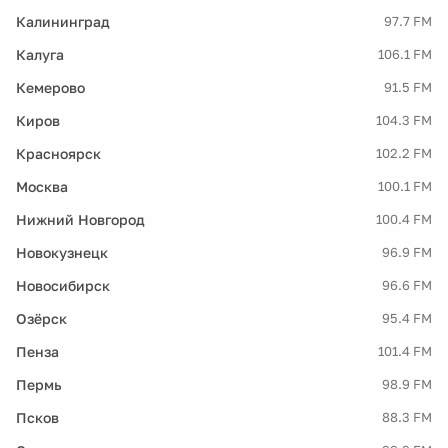
Калининград
97.7 FM
Калуга
106.1 FM
Кемерово
91.5 FM
Киров
104.3 FM
Красноярск
102.2 FM
Москва
100.1 FM
Нижний Новгород
100.4 FM
Новокузнецк
96.9 FM
Новосибирск
96.6 FM
Озёрск
95.4 FM
Пенза
101.4 FM
Пермь
98.9 FM
Псков
88.3 FM