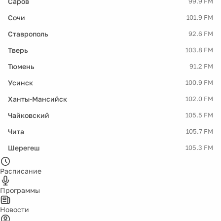
Саров
99.9 FM
Сочи
101.9 FM
Ставрополь
92.6 FM
Тверь
103.8 FM
Тюмень
91.2 FM
Усинск
100.9 FM
Ханты-Мансийск
102.0 FM
Чайковский
105.5 FM
Чита
105.7 FM
Шерегеш
105.3 FM
Расписание
Программы
Новости