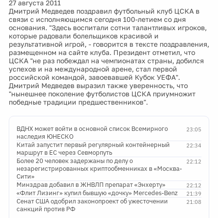
27 августа 2011
Дмитрий Медведев поздравил футбольный клуб ЦСКА в
связи с исполняющимся сегодня 100-летием со дня
основания. "Здесь воспитали сотни талантливых игроков,
которые радовали болельщиков красивой и
результативной игрой, - говорится в тексте поздравления,
размещенном на сайте клуба. Президент отметил, что
ЦСКА "не раз побеждал на чемпионатах страны, добился
успехов и на международной арене, стал первой
российской командой, завоевавшей Кубок УЕФА".
Дмитрий Медведев выразил также уверенность, что
"нынешнее поколение футболистов ЦСКА приумножит
победные традиции предшественников".
ВДНХ может войти в основной список Всемирного
23:05
наследия ЮНЕСКО
Китай запустит первый регулярный контейнерный
22:34
маршрут в ЕС через Севморпуть
Более 20 человек задержаны по делу о
22:12
незарегистрированных криптообменниках в «Москва-
Сити»
Минздрав добавил в ЖНВЛП препарат «Энхерту»
22:12
«Флит Лизинг» купил бывшую «дочку» Mercedes-Benz
21:39
Сенат США одобрил законопроект об ужесточении
21:08
санкций против РФ