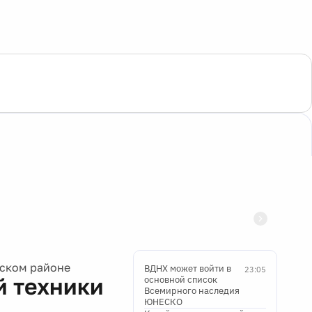
рском районе
ВДНХ может войти в
23:05
й техники
основной список
Всемирного наследия
ЮНЕСКО