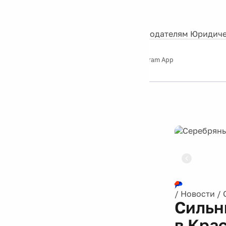
События
Контакты
О нас
Экскурсии
Silver Studio
Рекламодателям
Юридиче
Слушайте
App Store
Google Play
Telegram App
Серебряный
дождь
12+
Реклама
/
Новости
/
Сильн
в Кра