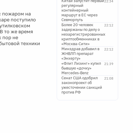
Китай запустит первый
22:34
регулярный
контейнерный
с пожаром на
маршрут в ЕС через
жаре поступило
Севморпуть
Более 20 человек
Путилковском
22:12
задержаны по делу о
 В то же время
незарегистрированных
 пор не
криптообменниках в
 бытовой техники
«Москва-Сити»
Минздрав добавил в
22:12
ЖНВЛП препарат
«Энхерту»
«Флит Лизинг» купил
21:39
бывшую «дочку»
Mercedes-Benz
Сенат США одобрил
21:08
законопроект об
ужесточении санкций
против РФ