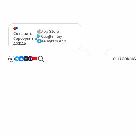
App Store
Слушайте
Google Play
Серебряный
Telegram App
дождь
О НАС
ЭКСК
12+
🍪
Мы используем cookie для улучшения работы сайта.