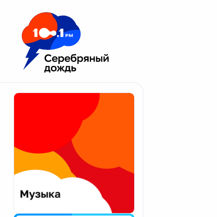
Москва 100.1 FM
Апатиты
Астрахань
Волгоград
Вологда
Екатеринбург
Иваново
Казань
Калининград
Калуга