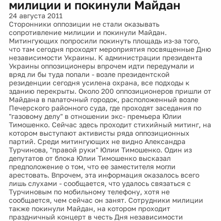
милиции и покинули Майдан
24 августа 2011
Сторонники оппозиции не стали оказывать
сопротивление милиции и покинули Майдан.
Митингующих попросили покинуть площадь из-за того,
что там сегодня проходят мероприятия посвященные Дню
независимости Украины. К администрации президента
Украины оппозиционеры впрочем идти передумали и
вряд ли бы туда попали - возле президентской
резиденции сегодня усилена охрана, все подходы к
зданию перекрыты. Около 200 оппозиционеров пришли от
Майдана в палаточный городок, расположенный возле
Печерского районного суда, где проходят заседания по
"газовому делу" в отношении экс- премьера Юлии
Тимошенко. Сейчас здесь проходит стихийный митинг, на
котором выступают активисты ряда оппозиционных
партий. Среди митингующих не видно Александра
Турчинова, "правой руки" Юлии Тимошенко. Один из
депутатов от блока Юлии Тимошенко высказал
предположение о том, что ее заместителя могли
арестовать. Впрочем, эта информация оказалось всего
лишь слухами - сообщается, что удалось связаться с
Турчиновым по мобильному телефону, хотя не
сообщается, чем сейчас он занят. Сотрудники милиции
также покинули Майдан, на котором проходит
праздничный концерт в честь Дня независимости