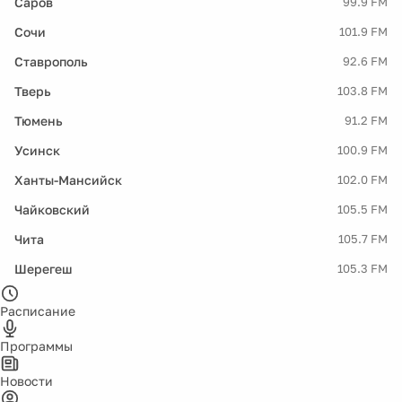
Саров
99.9 FM
Сочи
101.9 FM
Ставрополь
92.6 FM
Тверь
103.8 FM
Тюмень
91.2 FM
Усинск
100.9 FM
Ханты-Мансийск
102.0 FM
Чайковский
105.5 FM
Чита
105.7 FM
Шерегеш
105.3 FM
Расписание
Программы
Новости