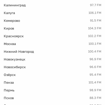
Калининград
97.7 FM
Калуга
106.1 FM
Кемерово
91.5 FM
Киров
104.3 FM
Красноярск
102.2 FM
Москва
100.1 FM
Нижний Новгород
100.4 FM
Новокузнецк
96.9 FM
Новосибирск
96.6 FM
Озёрск
95.4 FM
Пенза
101.4 FM
Пермь
98.9 FM
Псков
88.3 FM