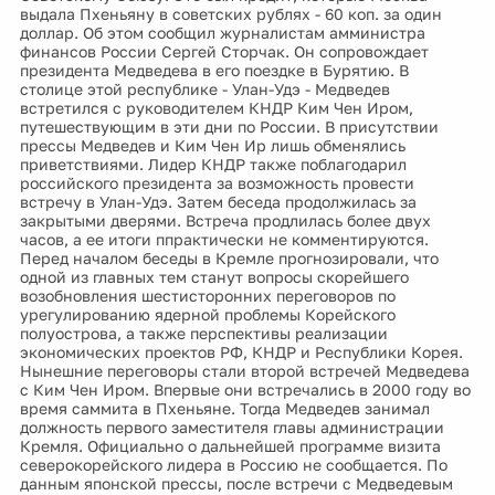
выдала Пхеньяну в советских рублях - 60 коп. за один
доллар. Об этом сообщил журналистам амминистра
финансов России Сергей Сторчак. Он сопровождает
президента Медведева в его поездке в Бурятию. В
столице этой республике - Улан-Удэ - Медведев
встретился с руководителем КНДР Ким Чен Иром,
путешествующим в эти дни по России. В присутствии
прессы Медведев и Ким Чен Ир лишь обменялись
приветствиями. Лидер КНДР также поблагодарил
российского президента за возможность провести
встречу в Улан-Удэ. Затем беседа продолжилась за
закрытыми дверями. Встреча продлилась более двух
часов, а ее итоги ппрактически не комментируются.
Перед началом беседы в Кремле прогнозировали, что
одной из главных тем станут вопросы скорейшего
возобновления шестисторонних переговоров по
урегулированию ядерной проблемы Корейского
полуострова, а также перспективы реализации
экономических проектов РФ, КНДР и Республики Корея.
Нынешние переговоры стали второй встречей Медведева
с Ким Чен Иром. Впервые они встречались в 2000 году во
время саммита в Пхеньяне. Тогда Медведев занимал
должность первого заместителя главы администрации
Кремля. Официально о дальнейшей программе визита
северокорейского лидера в Россию не сообщается. По
данным японской прессы, после встречи с Медведевым