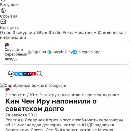
Ведущие
События
Контакты
О нас
Экскурсии
Silver Studio
Рекламодателям
Юридическая
информация
Слушайте
App Store
Google Play
Telegram App
Серебряный
дождь
12+
/
Новости
/
Ким Чен Иру напомнили о советском долге
Ким Чен Иру напомнили о
советском долге
24 августа 2011
Россия и Сееврная Корея могут возобновить переговоры
об 11 миллиардах долларах, которые КНДР задолжал
Советскому Союзу. Это был кредит, которые Москва