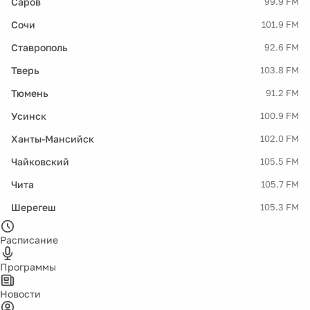
Саров
99.9 FM
Сочи
101.9 FM
Ставрополь
92.6 FM
Тверь
103.8 FM
Тюмень
91.2 FM
Усинск
100.9 FM
Ханты-Мансийск
102.0 FM
Чайковский
105.5 FM
Чита
105.7 FM
Шерегеш
105.3 FM
Расписание
Программы
Новости