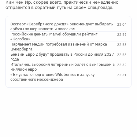
Ким Чен Ир, скорее всего, практически немедленно
отправится в обратный путь на своем спецпоезде.
Эксперт «Серебряного дождя» рекомендует выбирать
23:04
арбузы по шершавости и полоскам
Российские фанаты Marvel обрушили рейтинг
22:59
«Колобка»
Парламент Индии потребовал извинений от Марка
22:58
Цукерберга
Бензин Евро 2 будут продавать в России до июля 2027
22:58
года
Итальянец выбросил лотерейный билет с выигрышем в
22:32
миллион евро
«Ъ» узнал о подготовке Wildberries к запуску
22:31
собственного мессенджера