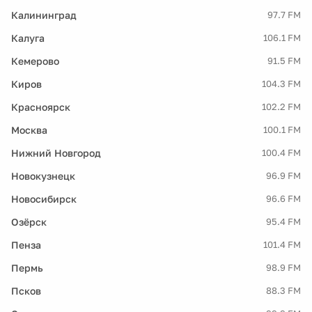
Калининград
97.7 FM
Калуга
106.1 FM
Кемерово
91.5 FM
Киров
104.3 FM
Красноярск
102.2 FM
Москва
100.1 FM
Нижний Новгород
100.4 FM
Новокузнецк
96.9 FM
Новосибирск
96.6 FM
Озёрск
95.4 FM
Пенза
101.4 FM
Пермь
98.9 FM
Псков
88.3 FM