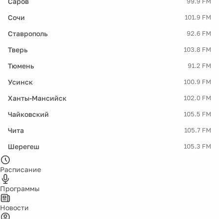
Саров
99.9 FM
Сочи
101.9 FM
Ставрополь
92.6 FM
Тверь
103.8 FM
Тюмень
91.2 FM
Усинск
100.9 FM
Ханты-Мансийск
102.0 FM
Чайковский
105.5 FM
Чита
105.7 FM
Шерегеш
105.3 FM
Расписание
Программы
Новости