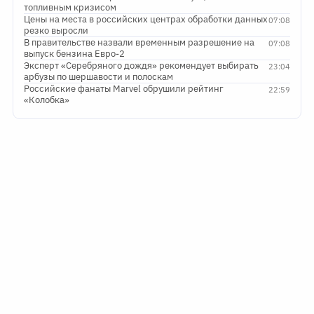
топливным кризисом
Цены на места в российских центрах обработки данных
07:08
резко выросли
В правительстве назвали временным разрешение на
07:08
выпуск бензина Евро-2
Эксперт «Серебряного дождя» рекомендует выбирать
23:04
арбузы по шершавости и полоскам
Российские фанаты Marvel обрушили рейтинг
22:59
«Колобка»