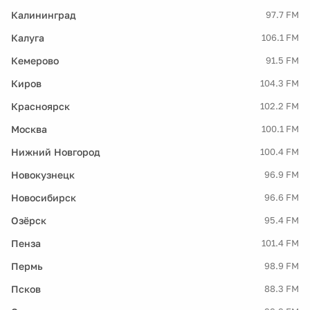
Калининград
97.7 FM
Калуга
106.1 FM
Кемерово
91.5 FM
Киров
104.3 FM
Красноярск
102.2 FM
Москва
100.1 FM
Нижний Новгород
100.4 FM
Новокузнецк
96.9 FM
Новосибирск
96.6 FM
Озёрск
95.4 FM
Пенза
101.4 FM
Пермь
98.9 FM
Псков
88.3 FM