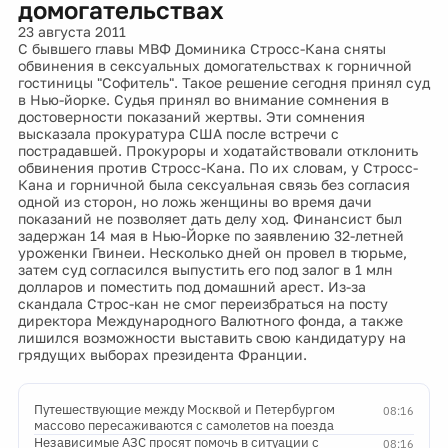
домогательствах
23 августа 2011
С бывшего главы МВФ Доминика Стросс-Кана сняты
обвинения в сексуальных домогательствах к горничной
гостиницы "Софитель". Такое решение сегодня принял суд
в Нью-йорке. Судья принял во внимание сомнения в
достоверности показаний жертвы. Эти сомнения
высказала прокуратура США после встречи с
пострадавшей. Прокуроры и ходатайствовали отклонить
обвинения против Стросс-Кана. По их словам, у Стросс-
Кана и горничной была сексуальная связь без согласия
одной из сторон, но ложь женщины во время дачи
показаний не позволяет дать делу ход. Финансист был
задержан 14 мая в Нью-Йорке по заявлению 32-летней
уроженки Гвинеи. Несколько дней он провел в тюрьме,
затем суд согласился выпустить его под залог в 1 млн
долларов и поместить под домашний арест. Из-за
скандала Строс-кан не смог переизбраться на посту
директора Международного Валютного фонда, а также
лишился возможности выставить свою кандидатуру на
грядущих выборах президента Франции.
Путешествующие между Москвой и Петербургом
08:16
массово пересаживаются с самолетов на поезда
Независимые АЗС просят помочь в ситуации с
08:16