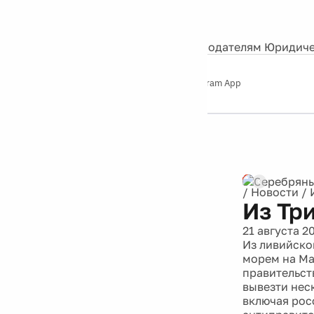
События
Контакты
О нас
Экскурсии
Silver Studio
Рекламодателям
Юридиче
Слушайте
App Store
Google Play
Telegram App
Серебряный
дождь
12+
Реклама
/
Новости
/
Из Тр
21 августа 2
Из ливийско
морем на Ма
правительст
вывезти нес
включая рос