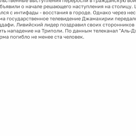
льственные выступления переросли в гражданскую вой
бъявили о начале решающего наступления на столицу. 
лся с интифады - восстания в городе. Однако через не
ма государственное телевидение Джамахирии переда
дафи. Ливийский лидер поздравил своих сторонников с
ить нападение на Триполи. По данным телеканал "Аль-Д
рма погибло не менее ста человек.