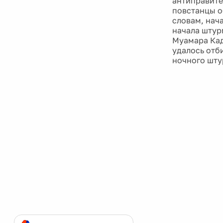
антиправите
повстанцы о
словам, нача
начала штур
Муамара Кад
удалось отб
ночного шту