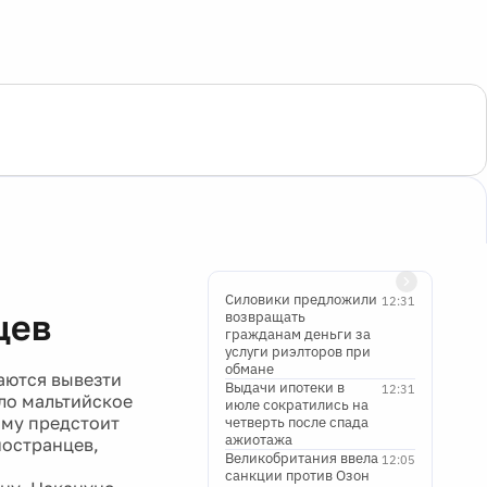
Силовики предложили
12:31
цев
возвращать
гражданам деньги за
услуги риэлторов при
обмане
аются вывезти
Выдачи ипотеки в
12:31
ло мальтийское
июле сократились на
Ему предстоит
четверть после спада
ажиотажа
ностранцев,
Великобритания ввела
12:05
санкции против Озон