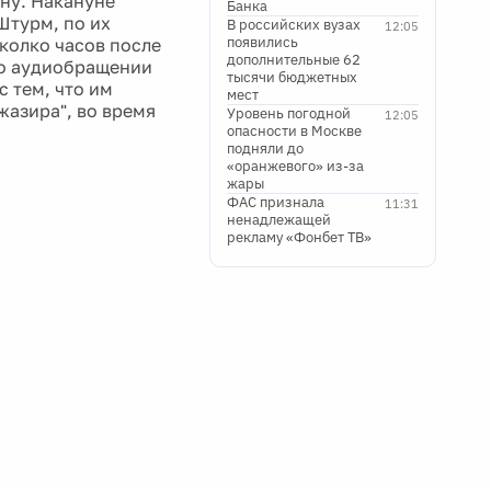
ну. Накануне
Банка
Штурм, по их
В российских вузах
12:05
появились
сколко часов после
дополнительные 62
ло аудиобращении
тысячи бюджетных
 тем, что им
мест
жазира", во время
Уровень погодной
12:05
опасности в Москве
подняли до
«оранжевого» из-за
жары
ФАС признала
11:31
ненадлежащей
рекламу «Фонбет ТВ»