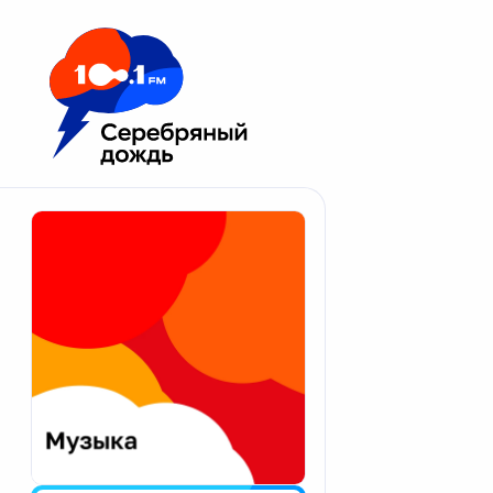
Москва 100.1 FM
Апатиты
Астрахань
Волгоград
Вологда
Екатеринбург
Иваново
Казань
Калининград
Калуга