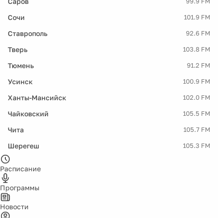
Саров
99.9 FM
Сочи
101.9 FM
Ставрополь
92.6 FM
Тверь
103.8 FM
Тюмень
91.2 FM
Усинск
100.9 FM
Ханты-Мансийск
102.0 FM
Чайковский
105.5 FM
Чита
105.7 FM
Шерегеш
105.3 FM
Расписание
Программы
Новости