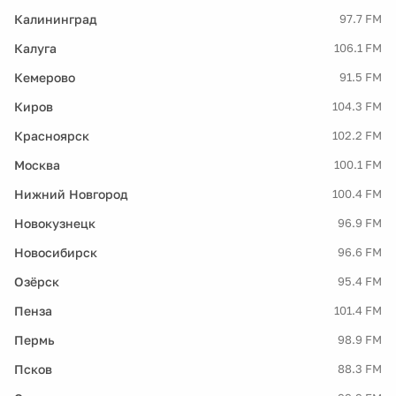
Калининград
97.7 FM
Калуга
106.1 FM
Кемерово
91.5 FM
Киров
104.3 FM
Красноярск
102.2 FM
Москва
100.1 FM
Нижний Новгород
100.4 FM
Новокузнецк
96.9 FM
Новосибирск
96.6 FM
Озёрск
95.4 FM
Пенза
101.4 FM
Пермь
98.9 FM
Псков
88.3 FM