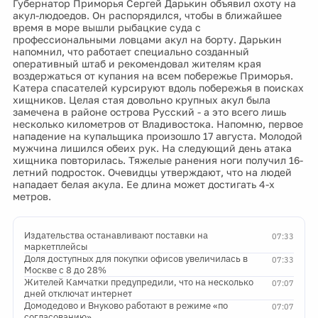
Губернатор Приморья Сергей Дарькин объявил охоту на
акул-людоедов. Он распорядился, чтобы в ближайшее
время в море вышли рыбацкие суда с
профессиональными ловцами акул на борту. Дарькин
напомнил, что работает специально созданный
оперативный штаб и рекомендовал жителям края
воздержаться от купания на всем побережье Приморья.
Катера спасателей курсируют вдоль побережья в поисках
хищников. Целая стая довольно крупных акул была
замечена в районе острова Русский - а это всего лишь
несколько километров от Владивостока. Напомню, первое
нападение на купальщика произошло 17 августа. Молодой
мужчина лишился обеих рук. На следующий день атака
хищника повторилась. Тяжелые ранения ноги получил 16-
летний подросток. Очевидцы утверждают, что на людей
нападает белая акула. Ее длина может достигать 4-х
метров.
Издательства останавливают поставки на
07:33
маркетплейсы
Доля доступных для покупки офисов увеличилась в
07:33
Москве с 8 до 28%
Жителей Камчатки предупредили, что на несколько
07:07
дней отключат интернет
Домодедово и Внуково работают в режиме «по
07:07
согласованию»