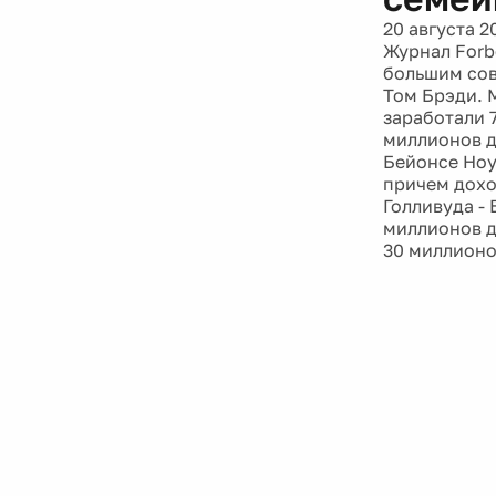
20 августа 2
Журнал Forb
большим сов
Том Брэди. 
заработали 
миллионов д
Бейонсе Ноул
причем дохо
Голливуда -
миллионов д
30 миллионо