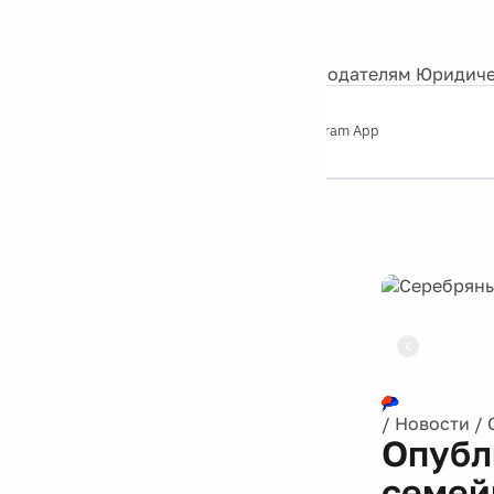
События
Контакты
О нас
Экскурсии
Silver Studio
Рекламодателям
Юридиче
Слушайте
App Store
Google Play
Telegram App
Серебряный
дождь
12+
Реклама
/
Новости
/
Опубл
семей