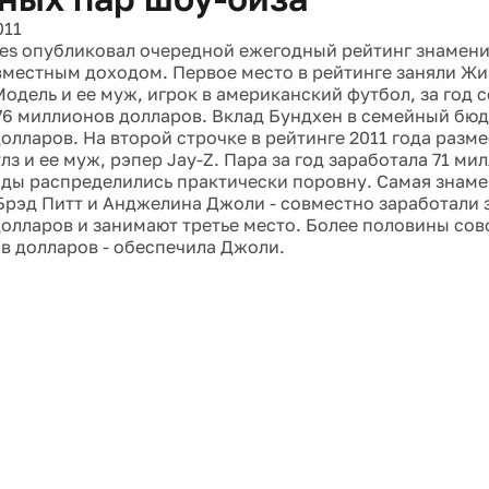
011
es опубликовал очередной ежегодный рейтинг знамени
местным доходом. Первое место в рейтинге заняли Жи
Модель и ее муж, игрок в американский футбол, за год 
76 миллионов долларов. Вклад Бундхен в семейный бюд
олларов. На второй строчке в рейтинге 2011 года разм
з и ее муж, рэпер Jay-Z. Пара за год заработала 71 ми
ды распределились практически поровну. Самая знаме
 Брэд Питт и Анджелина Джоли - совместно заработали з
олларов и занимают третье место. Более половины сов
в долларов - обеспечила Джоли.