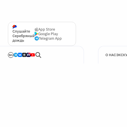
App Store
Слушайте
Google Play
Серебряный
Telegram App
дождь
О НАС
ЭКСК
12+
🍪
Мы используем cookie для улучшения работы сайта.