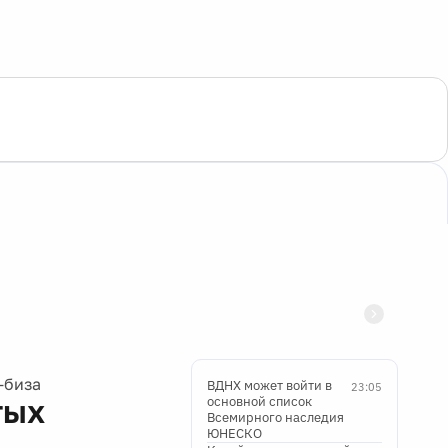
-биза
ВДНХ может войти в
23:05
тых
основной список
Всемирного наследия
ЮНЕСКО