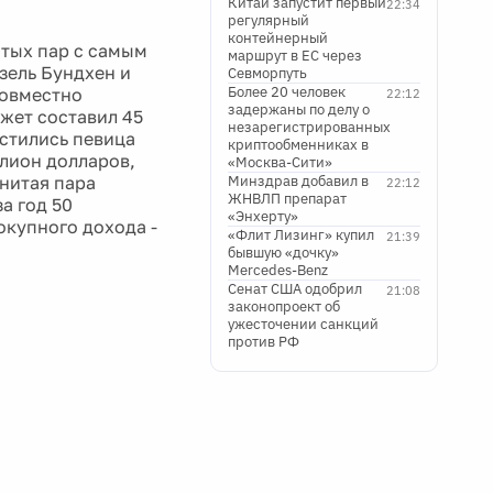
Китай запустит первый
22:34
регулярный
контейнерный
тых пар с самым
маршрут в ЕС через
зель Бундхен и
Севморпуть
Более 20 человек
совместно
22:12
задержаны по делу о
жет составил 45
незарегистрированных
естились певица
криптообменниках в
ллион долларов,
«Москва-Сити»
нитая пара
Минздрав добавил в
22:12
ЖНВЛП препарат
а год 50
«Энхерту»
окупного дохода -
«Флит Лизинг» купил
21:39
бывшую «дочку»
Mercedes-Benz
Сенат США одобрил
21:08
законопроект об
ужесточении санкций
против РФ