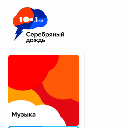
Москва 100.1 FM
Апатиты
Астрахань
Волгоград
Вологда
Екатеринбург
Иваново
Казань
Калининград
Калуга