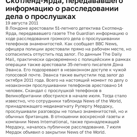
Скотленд-Ярда, передававшего
информацию о расследовании
дела о прослушках
19 августа 2011
В Лондоне арестовали 51-летнего детектива Скотленд-
Ярда, передававшего газете The Guardian информацию о
ходе расследования громкого дела о прослушивании
телефонов знаменитостей. Как сообщает BBC News,
офицера полиции арестовали прямо на рабочем месте, но
согласились отпустить под залог. По данным The Daily
Mail, практически одновременно с полицейским в рамках
операции также арестовали 35-летнего писателя Дэна
Эванса. Его подозревают в незаконном доступе к чужой
голосовой почте. Эванса также выпустили под залог до
октября 2011 года. Всего на настоящий момент по делу о
незаконном прослушивании телефонов арестовано 14
человек. Скандал с прослушкой телефонов в
Великобритании обострился в начале июля. Тогда стало
известно, что сотрудники таблоида News of the World,
принадлежащего медиамагнату Руперту Мердоку,
прослушивали разговоры не только знаменитостей, но и
обычных британцев. В отношении воскресной газеты и
компании News International, также принадлежащей
Мердоку, началось публичное расследование. 7 июля
Мердок объявил о закрытии News of the World.