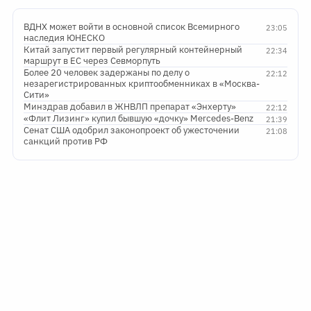
ВДНХ может войти в основной список Всемирного
23:05
наследия ЮНЕСКО
Китай запустит первый регулярный контейнерный
22:34
маршрут в ЕС через Севморпуть
Более 20 человек задержаны по делу о
22:12
незарегистрированных криптообменниках в «Москва-
Сити»
Минздрав добавил в ЖНВЛП препарат «Энхерту»
22:12
«Флит Лизинг» купил бывшую «дочку» Mercedes-Benz
21:39
Сенат США одобрил законопроект об ужесточении
21:08
санкций против РФ