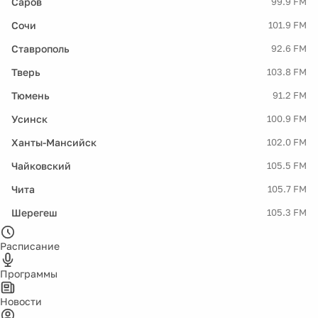
Саров
99.9 FM
Сочи
101.9 FM
Ставрополь
92.6 FM
Тверь
103.8 FM
Тюмень
91.2 FM
Усинск
100.9 FM
Ханты-Мансийск
102.0 FM
Чайковский
105.5 FM
Чита
105.7 FM
Шерегеш
105.3 FM
Расписание
Программы
Новости