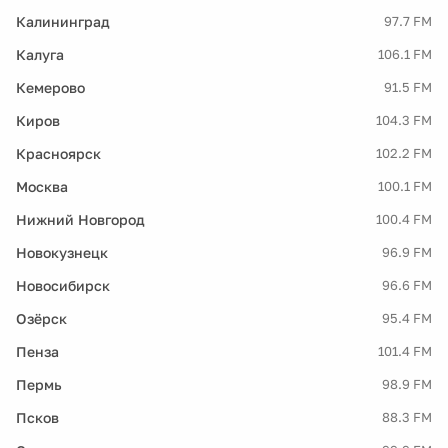
Калининград
97.7 FM
Калуга
106.1 FM
Кемерово
91.5 FM
Киров
104.3 FM
Красноярск
102.2 FM
Москва
100.1 FM
Нижний Новгород
100.4 FM
Новокузнецк
96.9 FM
Новосибирск
96.6 FM
Озёрск
95.4 FM
Пенза
101.4 FM
Пермь
98.9 FM
Псков
88.3 FM