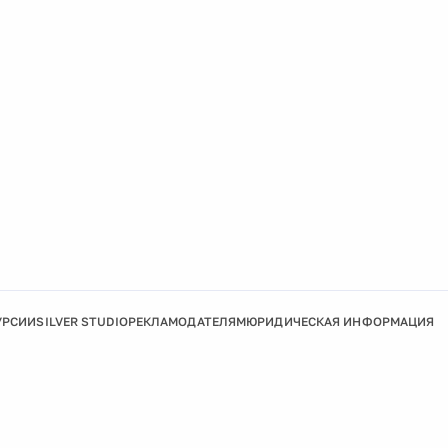
УРСИИ
SILVER STUDIO
РЕКЛАМОДАТЕЛЯМ
ЮРИДИЧЕСКАЯ ИНФОРМАЦИЯ