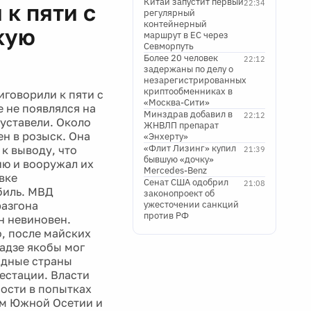
Китай запустит первый
22:34
к пяти с
регулярный
контейнерный
кую
маршрут в ЕС через
Севморпуть
Более 20 человек
22:12
задержаны по делу о
незарегистрированных
криптообменниках в
говорили к пяти с
«Москва-Сити»
 не появлялся на
Минздрав добавил в
22:12
Руставели. Около
ЖНВЛП препарат
н в розыск. Она
«Энхерту»
«Флит Лизинг» купил
 к выводу, что
21:39
бывшую «дочку»
ию и вооружал их
Mercedes-Benz
вке
Сенат США одобрил
21:08
биль. МВД
законопроект об
разгона
ужесточении санкций
против РФ
н невиновен.
, после майских
адзе якобы мог
адные страны
естации. Власти
ности в попытках
ом Южной Осетии и