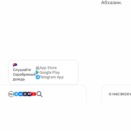
Абхазии.
App Store
Слушайте
Google Play
Серебряный
Telegram App
дождь
О НАС
ЭКСК
12+