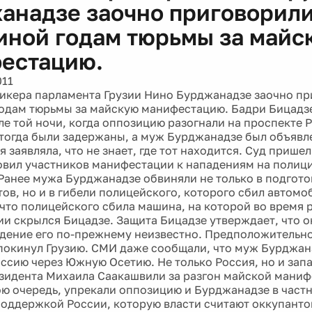
анадзе заочно приговорили 
иной годам тюрьмы за майс
естацию.
011
икера парламента Грузии Нино Бурджанадзе заочно при
одам тюрьмы за майскую манифестацию. Бадри Бицадзе
ле той ночи, когда оппозицию разогнали на проспекте 
 тогда были задержаны, а муж Бурджанадзе был объявле
я заявляла, что не знает, где тот находится. Суд пришел
овил участников манифестации к нападениям на полиц
Ранее мужа Бурджанадзе обвиняли не только в подгото
ов, но и в гибели полицейского, которого сбил автомо
 что полицейского сбила машина, на которой во время 
и скрылся Бицадзе. Защита Бицадзе утверждает, что о
ение его по-прежнему неизвестно. Предположительно
покинул Грузию. СМИ даже сообщали, что муж Бурджан
оссию через Южную Осетию. Не только Россия, но и зап
зидента Михаила Саакашвили за разгон майской маниф
вою очередь, упрекали оппозицию и Бурджанадзе в част
поддержкой России, которую власти считают оккупант