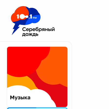
Москва 100.1 FM
Апатиты
Астрахань
Волгоград
Вологда
Екатеринбург
Иваново
Казань
Калининград
Калуга