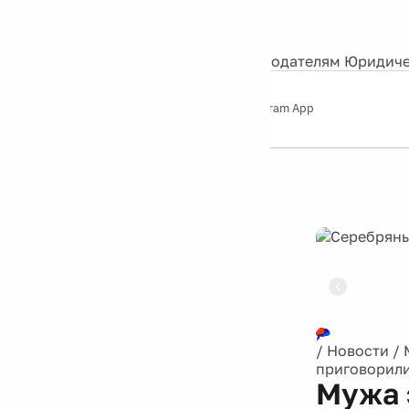
События
Контакты
О нас
Экскурсии
Silver Studio
Рекламодателям
Юридиче
Слушайте
App Store
Google Play
Telegram App
Серебряный
дождь
12+
Реклама
/
Новости
/
приговорили
Мужа 