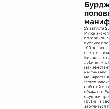
Бурдж
полов
маниф
19 августа 2
Мужа экс-сп
половиной г
публике пос
100 человек
все это врем
Бицадзе гот
дубинками. 
манифестант
настаивало,
манифестаци
Местонахожд
событий он 
сбежать в Р
осудили пре
Грузии, в с
заручиться 