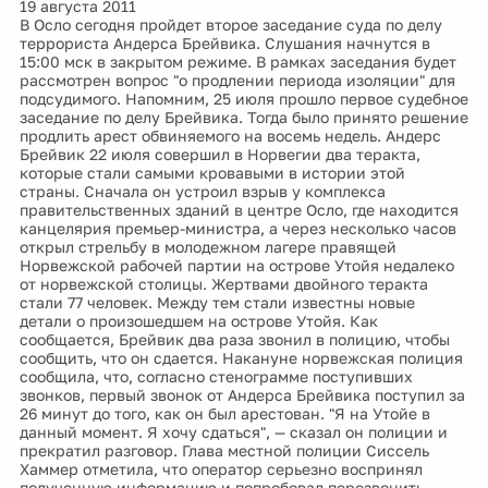
19 августа 2011
В Осло сегодня пройдет второе заседание суда по делу
террориста Андерса Брейвика. Слушания начнутся в
15:00 мск в закрытом режиме. В рамках заседания будет
рассмотрен вопрос "о продлении периода изоляции" для
подсудимого. Напомним, 25 июля прошло первое судебное
заседание по делу Брейвика. Тогда было принято решение
продлить арест обвиняемого на восемь недель. Андерс
Брейвик 22 июля совершил в Норвегии два теракта,
которые стали самыми кровавыми в истории этой
страны. Сначала он устроил взрыв у комплекса
правительственных зданий в центре Осло, где находится
канцелярия премьер-министра, а через несколько часов
открыл стрельбу в молодежном лагере правящей
Норвежской рабочей партии на острове Утойя недалеко
от норвежской столицы. Жертвами двойного теракта
стали 77 человек. Между тем стали известны новые
детали о произошедшем на острове Утойя. Как
сообщается, Брейвик два раза звонил в полицию, чтобы
сообщить, что он сдается. Накануне норвежская полиция
сообщила, что, согласно стенограмме поступивших
звонков, первый звонок от Андерса Брейвика поступил за
26 минут до того, как он был арестован. "Я на Утойе в
данный момент. Я хочу сдаться", — сказал он полиции и
прекратил разговор. Глава местной полиции Сиссель
Хаммер отметила, что оператор серьезно воспринял
полученную информацию и попробовал перезвонить,