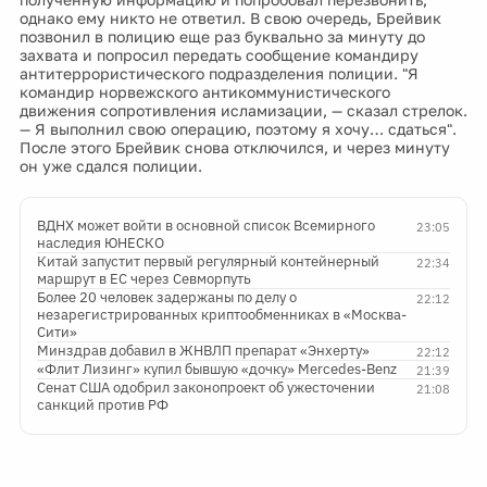
однако ему никто не ответил. В свою очередь, Брейвик
позвонил в полицию еще раз буквально за минуту до
захвата и попросил передать сообщение командиру
антитеррористического подразделения полиции. "Я
командир норвежского антикоммунистического
движения сопротивления исламизации, — сказал стрелок.
— Я выполнил свою операцию, поэтому я хочу… сдаться".
После этого Брейвик снова отключился, и через минуту
он уже сдался полиции.
ВДНХ может войти в основной список Всемирного
23:05
наследия ЮНЕСКО
Китай запустит первый регулярный контейнерный
22:34
маршрут в ЕС через Севморпуть
Более 20 человек задержаны по делу о
22:12
незарегистрированных криптообменниках в «Москва-
Сити»
Минздрав добавил в ЖНВЛП препарат «Энхерту»
22:12
«Флит Лизинг» купил бывшую «дочку» Mercedes-Benz
21:39
Сенат США одобрил законопроект об ужесточении
21:08
санкций против РФ