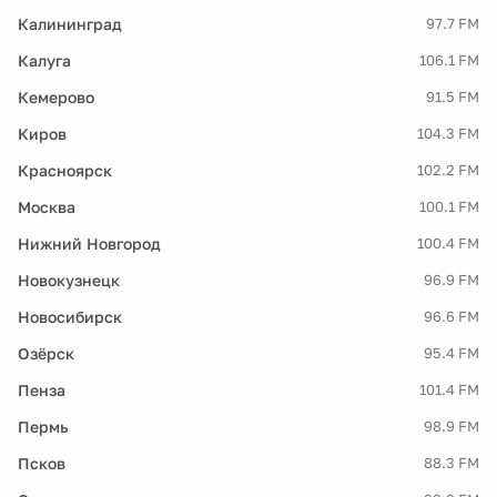
Калининград
97.7 FM
Калуга
106.1 FM
Кемерово
91.5 FM
Киров
104.3 FM
Красноярск
102.2 FM
Москва
100.1 FM
Нижний Новгород
100.4 FM
Новокузнецк
96.9 FM
Новосибирск
96.6 FM
Озёрск
95.4 FM
Пенза
101.4 FM
Пермь
98.9 FM
Псков
88.3 FM