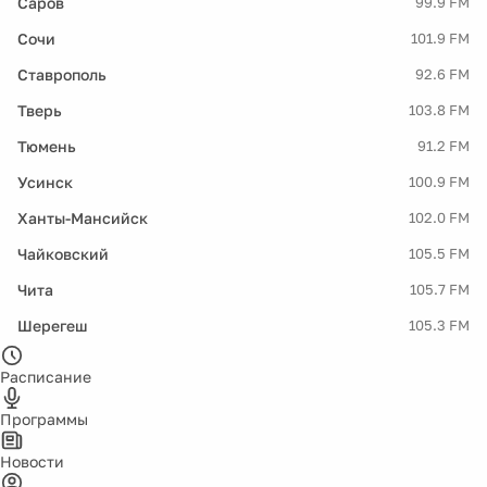
Саров
99.9 FM
Сочи
101.9 FM
Ставрополь
92.6 FM
Тверь
103.8 FM
Тюмень
91.2 FM
Усинск
100.9 FM
Ханты-Мансийск
102.0 FM
Чайковский
105.5 FM
Чита
105.7 FM
Шерегеш
105.3 FM
Расписание
Программы
Новости