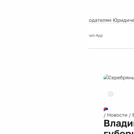
События
Контакты
О нас
Экскурсии
Silver Studio
Рекламодателям
Юридиче
Слушайте
App Store
Google Play
Telegram App
Серебряный
дождь
12+
Реклама
/
Новости
/
Влади
губер