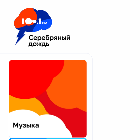
Москва 100.1 FM
Апатиты
Астрахань
Волгоград
Вологда
Екатеринбург
Иваново
Казань
Калининград
Калуга