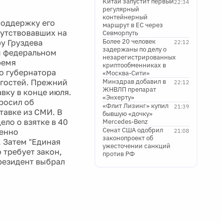
Китай запустит первый
22:34
регулярный
контейнерный
поддержку его
маршрут в ЕС через
сутствовавших на
Севморпуть
Более 20 человек
у Груздева
22:12
задержаны по делу о
м федеральном
незарегистрированных
ремя
криптообменниках в
о губернатора
«Москва-Сити»
 гостей. Прежний
Минздрав добавил в
22:12
ЖНВЛП препарат
вку в конце июля.
«Энхерту»
росил об
«Флит Лизинг» купил
21:39
ставке из СМИ. В
бывшую «дочку»
ло о взятке в 40
Mercedes-Benz
Сенат США одобрил
менно
21:08
законопроект об
 Затем "Единая
ужесточении санкций
 требует закон,
против РФ
президент выбрал