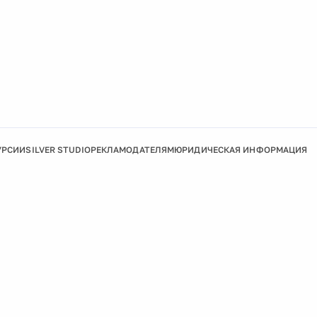
УРСИИ
SILVER STUDIO
РЕКЛАМОДАТЕЛЯМ
ЮРИДИЧЕСКАЯ ИНФОРМАЦИЯ