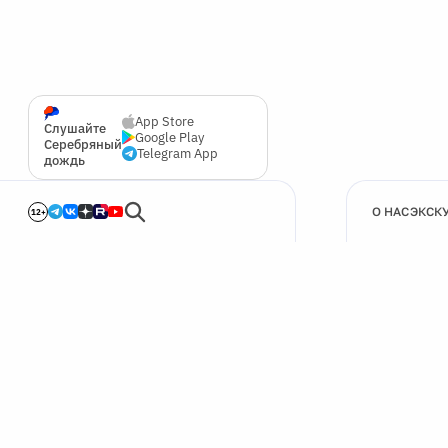
App Store
Слушайте
Google Play
Серебряный
Telegram App
дождь
О НАС
ЭКСК
12+