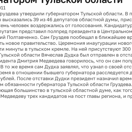
011
руздева утвердили губернатором Тульской области. В 
 высказались 39 из 46 депутатов областной думы, при
Семь человек воздержались от голосования. Кандидатур
путатам представил полпред президента в Центрально
гий Полтавченко. Сам Груздев пообещал в ближайшее в
ь новое правительство. Церемония инаугурации новог
эти минуты в тульском кремле. На ней присутствуют 300
Тульской области Вячеслав Дудка был отправлен в отста
зидента Дмитрия Медведева говорилось, что он сам поп
В то же время сам Дудка заявлял, что узнал о своей от
ремя в отношении бывшего губернатора расследуется де
ублей. После отставки Дудки президент назначил вре
 обязанности губернатора Тульской области Груздева.
еющая большинство в тульской областной думе, как того
Медведеву трех кандидатов на пост главы региона, и 