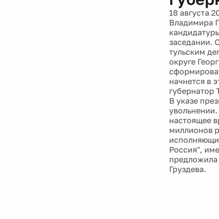
18 августа 2
Владимира Г
кандидатуры
заседании. 
тульским де
округе Геор
сформироват
начнется в 
губернатор 
В указе пре
увольнении. 
настоящее в
миллионов р
исполняющим
Россия", им
предложила 
Груздева.