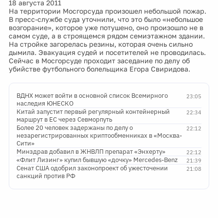
18 августа 2011
На территории Мосгорсуда произошел небольшой пожар.
В пресс-службе суда уточнили, что это было «небольшое
возгорание», которое уже потушено, оно произошло не в
самом суде, а в строящемся рядом семиэтажном здании.
На стройке загорелась резины, которая очень сильно
дымила. Эвакуация судей и посетителей не проводилась.
Сейчас в Мосгорсуде проходит заседание по делу об
убийстве футбольного болельщика Егора Свиридова.
ВДНХ может войти в основной список Всемирного
23:05
наследия ЮНЕСКО
Китай запустит первый регулярный контейнерный
22:34
маршрут в ЕС через Севморпуть
Более 20 человек задержаны по делу о
22:12
незарегистрированных криптообменниках в «Москва-
Сити»
Минздрав добавил в ЖНВЛП препарат «Энхерту»
22:12
«Флит Лизинг» купил бывшую «дочку» Mercedes-Benz
21:39
Сенат США одобрил законопроект об ужесточении
21:08
санкций против РФ