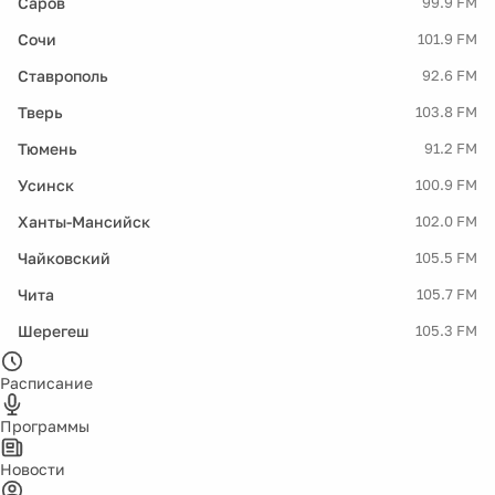
Саров
99.9 FM
Сочи
101.9 FM
Ставрополь
92.6 FM
Тверь
103.8 FM
Тюмень
91.2 FM
Усинск
100.9 FM
Ханты-Мансийск
102.0 FM
Чайковский
105.5 FM
Чита
105.7 FM
Шерегеш
105.3 FM
Расписание
Программы
Новости