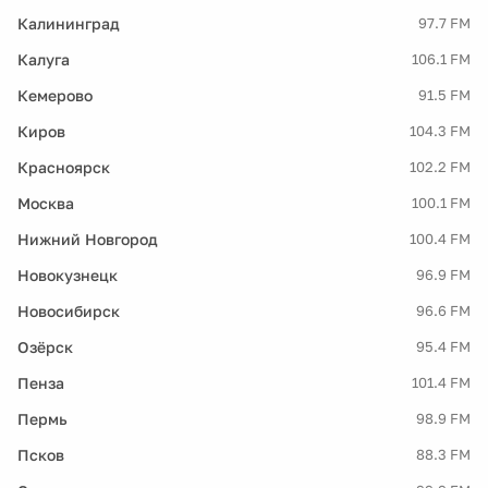
Калининград
97.7 FM
Калуга
106.1 FM
Кемерово
91.5 FM
Киров
104.3 FM
Красноярск
102.2 FM
Москва
100.1 FM
Нижний Новгород
100.4 FM
Новокузнецк
96.9 FM
Новосибирск
96.6 FM
Озёрск
95.4 FM
Пенза
101.4 FM
Пермь
98.9 FM
Псков
88.3 FM