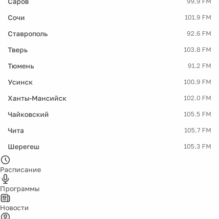
Саров
99.9 FM
Сочи
101.9 FM
Ставрополь
92.6 FM
Тверь
103.8 FM
Тюмень
91.2 FM
Усинск
100.9 FM
Ханты-Мансийск
102.0 FM
Чайковский
105.5 FM
Чита
105.7 FM
Шерегеш
105.3 FM
Расписание
Программы
Новости