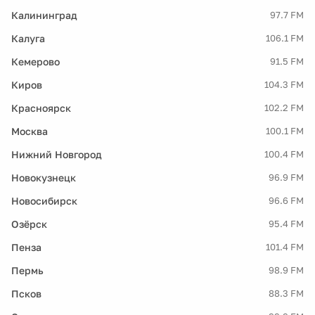
Калининград
97.7 FM
Калуга
106.1 FM
Кемерово
91.5 FM
Киров
104.3 FM
Красноярск
102.2 FM
Москва
100.1 FM
Нижний Новгород
100.4 FM
Новокузнецк
96.9 FM
Новосибирск
96.6 FM
Озёрск
95.4 FM
Пенза
101.4 FM
Пермь
98.9 FM
Псков
88.3 FM