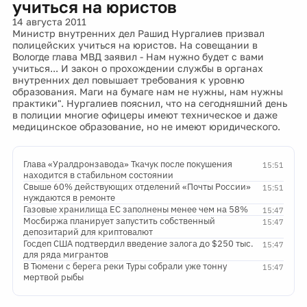
учиться на юристов
14 августа 2011
Министр внутренних дел Рашид Нургалиев призвал
полицейских учиться на юристов. На совещании в
Вологде глава МВД заявил - Нам нужно будет с вами
учиться... И закон о прохождении службы в органах
внутренних дел повышает требования к уровню
образования. Маги на бумаге нам не нужны, нам нужны
практики". Нургалиев пояснил, что на сегодняшний день
в полиции многие офицеры имеют техническое и даже
медицинское образование, но не имеют юридического.
Глава «Уралдронзавода» Ткачук после покушения
15:51
находится в стабильном состоянии
Свыше 60% действующих отделений «Почты России»
15:51
нуждаются в ремонте
Газовые хранилища ЕС заполнены менее чем на 58%
15:47
Мосбиржа планирует запустить собственный
15:47
депозитарий для криптовалют
Госдеп США подтвердил введение залога до $250 тыс.
15:47
для ряда мигрантов
В Тюмени с берега реки Туры собрали уже тонну
15:47
мертвой рыбы