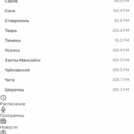
Саров
99.9 FM
Сочи
101.9 FM
Ставрополь
92.6 FM
Тверь
103.8 FM
Тюмень
91.2 FM
Усинск
100.9 FM
Ханты-Мансийск
102.0 FM
Чайковский
105.5 FM
Чита
105.7 FM
Шерегеш
105.3 FM
Расписание
Программы
Новости