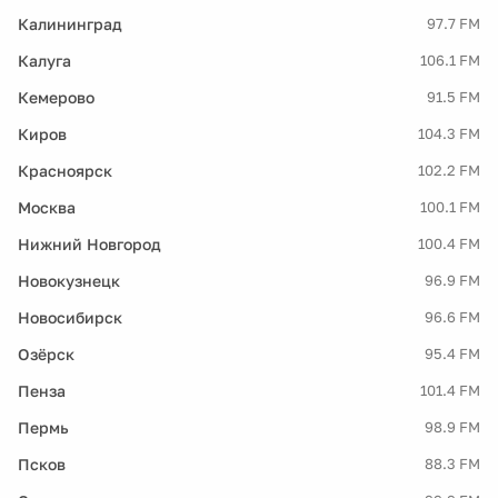
Калининград
97.7 FM
Калуга
106.1 FM
Кемерово
91.5 FM
Киров
104.3 FM
Красноярск
102.2 FM
Москва
100.1 FM
Нижний Новгород
100.4 FM
Новокузнецк
96.9 FM
Новосибирск
96.6 FM
Озёрск
95.4 FM
Пенза
101.4 FM
Пермь
98.9 FM
Псков
88.3 FM