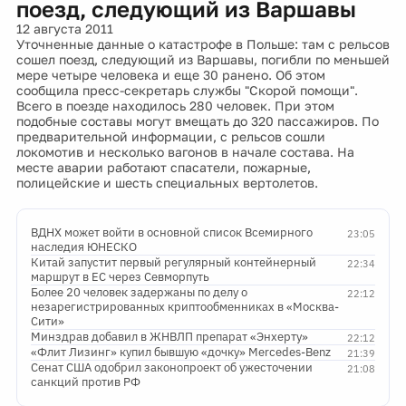
поезд, следующий из Варшавы
12 августа 2011
Уточненные данные о катастрофе в Польше: там с рельсов
сошел поезд, следующий из Варшавы, погибли по меньшей
мере четыре человека и еще 30 ранено. Об этом
сообщила пресс-секретарь службы "Скорой помощи".
Всего в поезде находилось 280 человек. При этом
подобные составы могут вмещать до 320 пассажиров. По
предварительной информации, с рельсов сошли
локомотив и несколько вагонов в начале состава. На
месте аварии работают спасатели, пожарные,
полицейские и шесть специальных вертолетов.
ВДНХ может войти в основной список Всемирного
23:05
наследия ЮНЕСКО
Китай запустит первый регулярный контейнерный
22:34
маршрут в ЕС через Севморпуть
Более 20 человек задержаны по делу о
22:12
незарегистрированных криптообменниках в «Москва-
Сити»
Минздрав добавил в ЖНВЛП препарат «Энхерту»
22:12
«Флит Лизинг» купил бывшую «дочку» Mercedes-Benz
21:39
Сенат США одобрил законопроект об ужесточении
21:08
санкций против РФ